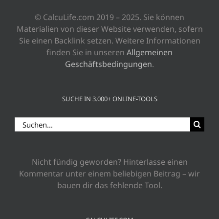
© CalcuLife.com 2019 – 2025. Sie können
Materialien von dieser Website verwenden, sofern
Sie einen Backlink setzen. Weitere Informationen
finden Sie in unseren
Allgemeinen
Geschäftsbedingungen
.
SUCHE IN 3.000+ ONLINE-TOOLS
Suche
nach:
Nicht fündig geworden? Hinterlasse einen
Kommentar unter einem beliebigen Beitrag – wir
bauen dir das fehlende Tool.