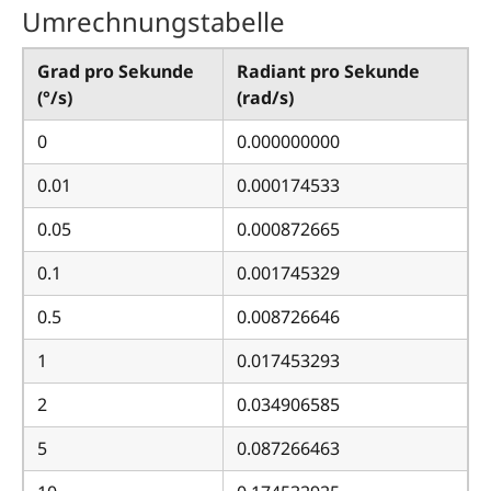
Umrechnungstabelle
Grad pro Sekunde
Radiant pro Sekunde
(°/s)
(rad/s)
0
0.000000000
0.01
0.000174533
0.05
0.000872665
0.1
0.001745329
0.5
0.008726646
1
0.017453293
2
0.034906585
5
0.087266463