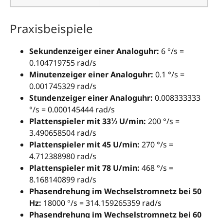
Praxisbeispiele
Sekundenzeiger einer Analoguhr:
6 °/s =
0.104719755 rad/s
Minutenzeiger einer Analoguhr:
0.1 °/s =
0.001745329 rad/s
Stundenzeiger einer Analoguhr:
0.008333333
°/s = 0.000145444 rad/s
Plattenspieler mit 33⅓ U/min:
200 °/s =
3.490658504 rad/s
Plattenspieler mit 45 U/min:
270 °/s =
4.712388980 rad/s
Plattenspieler mit 78 U/min:
468 °/s =
8.168140899 rad/s
Phasendrehung im Wechselstromnetz bei 50
Hz:
18000 °/s = 314.159265359 rad/s
Phasendrehung im Wechselstromnetz bei 60