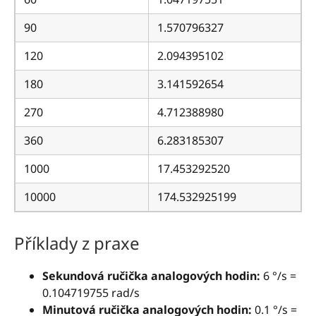
90
1.570796327
120
2.094395102
180
3.141592654
270
4.712388980
360
6.283185307
1000
17.453292520
10000
174.532925199
Příklady z praxe
Sekundová ručička analogových hodin:
6 °/s =
0.104719755 rad/s
Minutová ručička analogových hodin:
0.1 °/s =