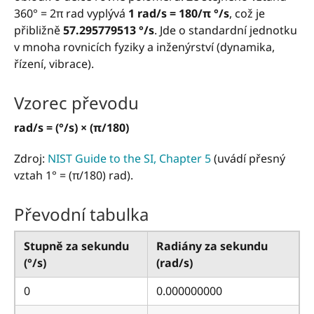
360° = 2π rad vyplývá
1 rad/s = 180/π °/s
, což je
přibližně
57.295779513 °/s
. Jde o standardní jednotku
v mnoha rovnicích fyziky a inženýrství (dynamika,
řízení, vibrace).
Vzorec převodu
rad/s = (°/s) × (π/180)
Zdroj:
NIST Guide to the SI, Chapter 5
(uvádí přesný
vztah 1° = (π/180) rad).
Převodní tabulka
Stupně za sekundu
Radiány za sekundu
(°/s)
(rad/s)
0
0.000000000