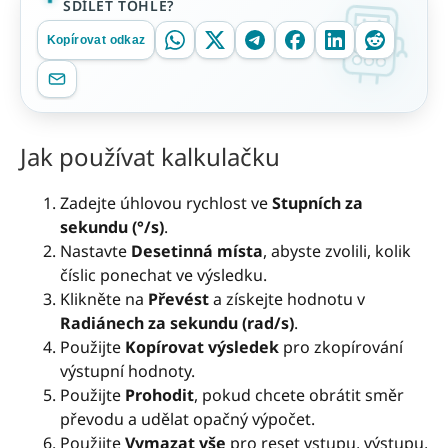
SDÍLET TOHLE?
Kopírovat odkaz
Jak používat kalkulačku
Zadejte úhlovou rychlost ve
Stupních za
sekundu (°/s)
.
Nastavte
Desetinná místa
, abyste zvolili, kolik
číslic ponechat ve výsledku.
Klikněte na
Převést
a získejte hodnotu v
Radiánech za sekundu (rad/s)
.
Použijte
Kopírovat výsledek
pro zkopírování
výstupní hodnoty.
Použijte
Prohodit
, pokud chcete obrátit směr
převodu a udělat opačný výpočet.
Použijte
Vymazat vše
pro reset vstupu, výstupu,