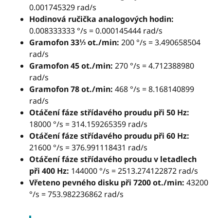
0.001745329 rad/s
Hodinová ručička analogových hodin:
0.008333333 °/s = 0.000145444 rad/s
Gramofon 33⅓ ot./min:
200 °/s = 3.490658504
rad/s
Gramofon 45 ot./min:
270 °/s = 4.712388980
rad/s
Gramofon 78 ot./min:
468 °/s = 8.168140899
rad/s
Otáčení fáze střídavého proudu při 50 Hz:
18000 °/s = 314.159265359 rad/s
Otáčení fáze střídavého proudu při 60 Hz:
21600 °/s = 376.991118431 rad/s
Otáčení fáze střídavého proudu v letadlech
při 400 Hz:
144000 °/s = 2513.274122872 rad/s
Vřeteno pevného disku při 7200 ot./min:
43200
°/s = 753.982236862 rad/s