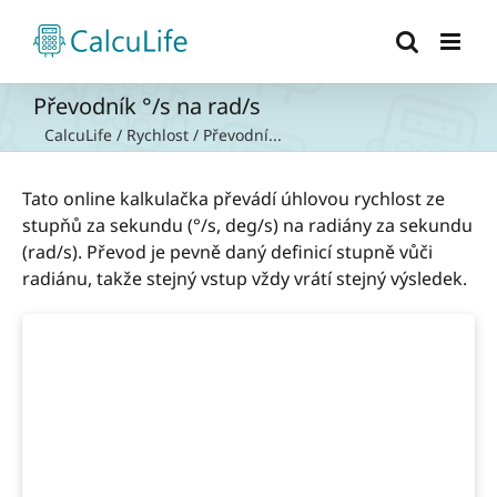
Přeskočit
na
obsah
Převodník °/s na rad/s
CalcuLife
/
Rychlost
/
Převodní...
Tato online kalkulačka převádí úhlovou rychlost ze
stupňů za sekundu (°/s, deg/s) na radiány za sekundu
(rad/s). Převod je pevně daný definicí stupně vůči
radiánu, takže stejný vstup vždy vrátí stejný výsledek.