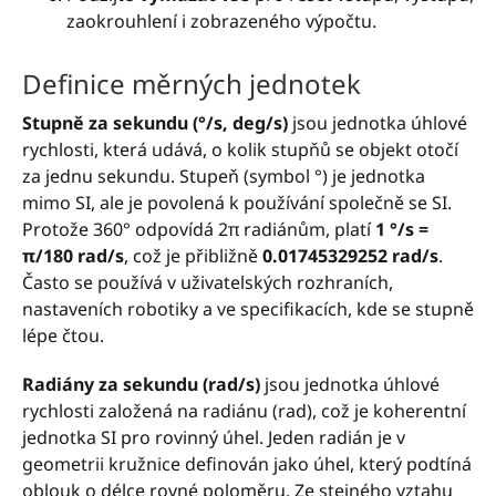
zaokrouhlení i zobrazeného výpočtu.
Definice měrných jednotek
Stupně za sekundu (°/s, deg/s)
jsou jednotka úhlové
rychlosti, která udává, o kolik stupňů se objekt otočí
za jednu sekundu. Stupeň (symbol °) je jednotka
mimo SI, ale je povolená k používání společně se SI.
Protože 360° odpovídá 2π radiánům, platí
1 °/s =
π/180 rad/s
, což je přibližně
0.01745329252 rad/s
.
Často se používá v uživatelských rozhraních,
nastaveních robotiky a ve specifikacích, kde se stupně
lépe čtou.
Radiány za sekundu (rad/s)
jsou jednotka úhlové
rychlosti založená na radiánu (rad), což je koherentní
jednotka SI pro rovinný úhel. Jeden radián je v
geometrii kružnice definován jako úhel, který podtíná
oblouk o délce rovné poloměru. Ze stejného vztahu