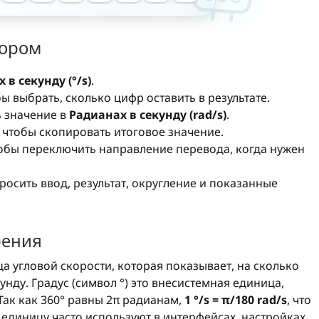
тором
 в секунду (°/s)
.
бы выбрать, сколько цифр оставить в результате.
ь значение в
Радианах в секунду (rad/s)
.
, чтобы скопировать итоговое значение.
тобы переключить направление перевода, когда нужен
бросить ввод, результат, округление и показанные
рения
а угловой скорости, которая показывает, на сколько
унду. Градус (символ °) это внесистемная единица,
Так как 360° равны 2π радианам,
1 °/s = π/180 rad/s
, что
у единицу часто используют в интерфейсах, настройках