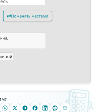
Поменять местами
ний.
апятой
ИМ?