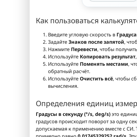
Как пользоваться калькуля
Введите угловую скорость в
Градусах
Задайте
Знаков после запятой
, что
Нажмите
Перевести
, чтобы получит
Используйте
Копировать результат
Используйте
Поменять местами
, ч
обратный расчёт.
Используйте
Очистить всё
, чтобы с
вычисления.
Определения единиц изме
Градусы в секунду (°/s, deg/s)
это единиц
градусов происходит поворот за одну сек
допускаемая к применению вместе с СИ. 
примерно равно
0.01745329252 rad/s
. Эт