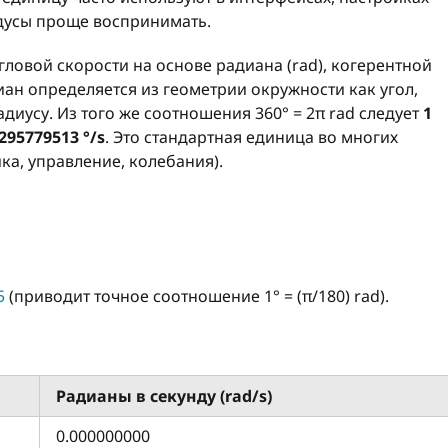
адусы проще воспринимать.
гловой скорости на основе радиана (rad), когерентной
иан определяется из геометрии окружности как угол,
адиусу. Из того же соотношения 360° = 2π rad следует
1
295779513 °/s
. Это стандартная единица во многих
а, управление, колебания).
5
(приводит точное соотношение 1° = (π/180) rad).
Радианы в секунду (rad/s)
0.000000000