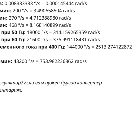
в:
0.008333333 °/s = 0.000145444 rad/s
/мин:
200 °/s = 3.490658504 rad/s
ин:
270 °/s = 4.712388980 rad/s
ин:
468 °/s = 8.168140899 rad/s
при 50 Гц:
18000 °/s = 314.159265359 rad/s
при 60 Гц:
21600 °/s = 376.991118431 rad/s
менного тока при 400 Гц:
144000 °/s = 2513.274122872
/мин:
43200 °/s = 753.982236862 rad/s
ькулятор? Если вам нужен другой конвертер
ентариях.