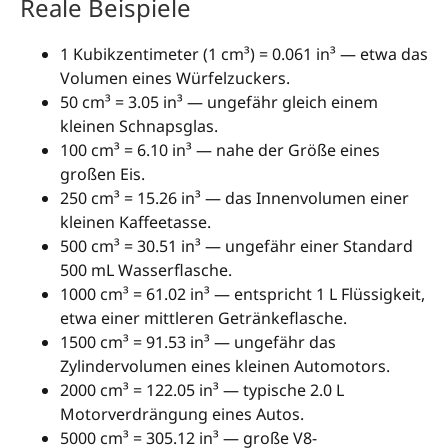
Reale Beispiele
1 Kubikzentimeter (1 cm³) = 0.061 in³ — etwa das
Volumen eines Würfelzuckers.
50 cm³ = 3.05 in³ — ungefähr gleich einem
kleinen Schnapsglas.
100 cm³ = 6.10 in³ — nahe der Größe eines
großen Eis.
250 cm³ = 15.26 in³ — das Innenvolumen einer
kleinen Kaffeetasse.
500 cm³ = 30.51 in³ — ungefähr einer Standard
500 mL Wasserflasche.
1000 cm³ = 61.02 in³ — entspricht 1 L Flüssigkeit,
etwa einer mittleren Getränkeflasche.
1500 cm³ = 91.53 in³ — ungefähr das
Zylindervolumen eines kleinen Automotors.
2000 cm³ = 122.05 in³ — typische 2.0 L
Motorverdrängung eines Autos.
5000 cm³ = 305.12 in³ — große V8-