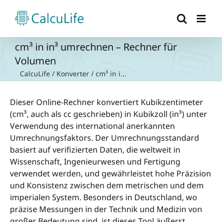
Zum
Inhalt
springen
cm³ in in³ umrechnen – Rechner für
Volumen
CalcuLife
/
Konverter
/
cm³ in i...
Dieser Online-Rechner konvertiert Kubikzentimeter
(cm³, auch als cc geschrieben) in Kubikzoll (in³) unter
Verwendung des international anerkannten
Umrechnungsfaktors. Der Umrechnungsstandard
basiert auf verifizierten Daten, die weltweit in
Wissenschaft, Ingenieurwesen und Fertigung
verwendet werden, und gewährleistet hohe Präzision
und Konsistenz zwischen dem metrischen und dem
imperialen System. Besonders in Deutschland, wo
präzise Messungen in der Technik und Medizin von
großer Bedeutung sind, ist dieses Tool äußerst