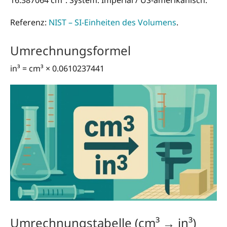
Referenz:
NIST – SI-Einheiten des Volumens
.
Umrechnungsformel
in³ = cm³ × 0.0610237441
Umrechnungstabelle (cm³ → in³)