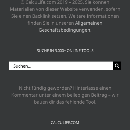
© CalcuLife.com 2019 – 2025. Sie können
Materialien von dieser Website verwenden, sofern
Sie einen Backlink setzen. Weitere Informationen
finden Sie in unseren
Allgemeinen
Geschäftsbedingungen
.
SUCHE IN 3.000+ ONLINE-TOOLS
Suche
nach:
Nicht fündig geworden? Hinterlasse einen
Kommentar unter einem beliebigen Beitrag – wir
bauen dir das fehlende Tool.
CALCULIFE.COM