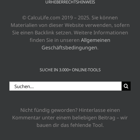
URHEBERRECHTSHINWEIS
© CalcuLife.com 2019 – 2025. Sie können
Materialien von dieser Website verwenden, sofern
Sie einen Backlink setzen. Weitere Informationen
finden Sie in unseren
Allgemeinen
Geschäftsbedingungen
.
SUCHE IN 3.000+ ONLINE-TOOLS
Suche
nach:
Nicht fündig geworden? Hinterlasse einen
Kommentar unter einem beliebigen Beitrag – wir
bauen dir das fehlende Tool.