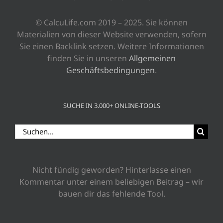
© CalcuLife.com 2019 – 2025. Sie können
Materialien von dieser Website verwenden, sofern
Sie einen Backlink setzen. Weitere Informationen
finden Sie in unseren
Allgemeinen
Geschäftsbedingungen
.
SUCHE IN 3.000+ ONLINE-TOOLS
Suche
nach:
Nicht fündig geworden? Hinterlasse einen
Kommentar unter einem beliebigen Beitrag – wir
bauen dir das fehlende Tool.