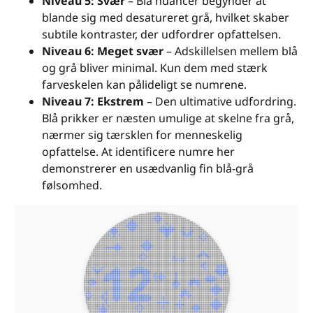
Niveau 5: Svær
– Blå nuancer begynder at
blande sig med desatureret grå, hvilket skaber
subtile kontraster, der udfordrer opfattelsen.
Niveau 6: Meget svær
– Adskillelsen mellem blå
og grå bliver minimal. Kun dem med stærk
farveskelen kan pålideligt se numrene.
Niveau 7: Ekstrem
– Den ultimative udfordring.
Blå prikker er næsten umulige at skelne fra grå,
nærmer sig tærsklen for menneskelig
opfattelse. At identificere numre her
demonstrerer en usædvanlig fin blå-grå
følsomhed.