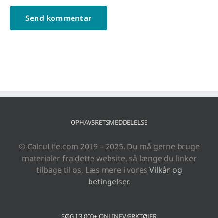
OPHAVSRETSMEDDELELSE
© CalcuLife.com 2019 – 2025. Du må gerne bruge
materialer fra dette website, så længe du linker
tilbage til os. Læs mere i vores
Vilkår og
betingelser
.
SØG I 3.000+ ONLINEVÆRKTØJER