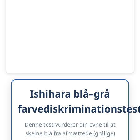
Ishihara blå–grå
farvediskriminationstes
Denne test vurderer din evne til at
skelne blå fra afmættede (grålige)