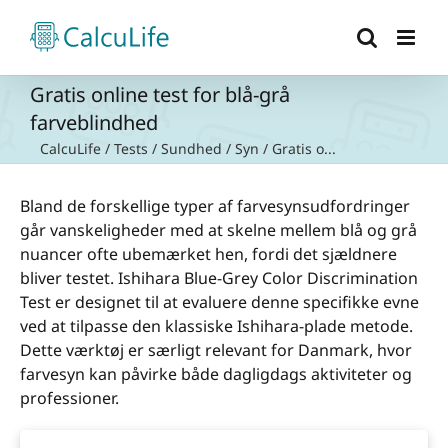
Skip
to
content
Gratis online test for blå-grå
farveblindhed
CalcuLife
/
Tests
/
Sundhed
/
Syn
/
Gratis o...
Bland de forskellige typer af farvesynsudfordringer
går vanskeligheder med at skelne mellem blå og grå
nuancer ofte ubemærket hen, fordi det sjældnere
bliver testet. Ishihara Blue-Grey Color Discrimination
Test er designet til at evaluere denne specifikke evne
ved at tilpasse den klassiske Ishihara-plade metode.
Dette værktøj er særligt relevant for Danmark, hvor
farvesyn kan påvirke både dagligdags aktiviteter og
professioner.