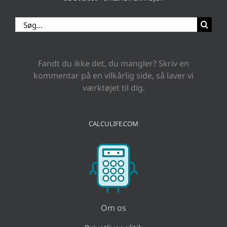
Søg
efter:
Fandt du ikke det, du mangler? Skriv en
kommentar på en vilkårlig side, så laver vi
værktøjet til dig.
CALCULIFE.COM
Om os