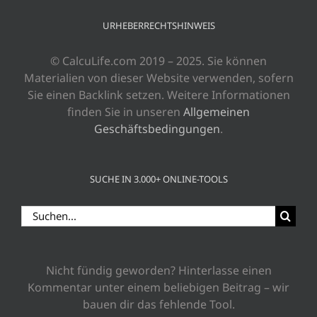
URHEBERRECHTSHINWEIS
© CalcuLife.com 2019 – 2025. Sie können
Materialien von dieser Website verwenden, sofern
Sie einen Backlink setzen. Weitere Informationen
finden Sie in unseren
Allgemeinen
Geschäftsbedingungen
.
SUCHE IN 3.000+ ONLINE-TOOLS
Suche
nach:
Nicht fündig geworden? Hinterlasse einen
Kommentar unter einem beliebigen Beitrag – wir
bauen dir das fehlende Tool.