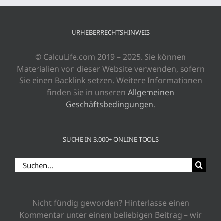
URHEBERRECHTSHINWEIS
© CalcuLife.com 2019 – 2025. Sie können
Materialien von dieser Website verwenden, sofern
Sie einen Backlink setzen. Weitere Informationen
finden Sie in unseren
Allgemeinen
Geschäftsbedingungen
.
SUCHE IN 3.000+ ONLINE-TOOLS
Suche
nach:
Nicht fündig geworden? Hinterlasse einen
Kommentar unter einem beliebigen Beitrag – wir