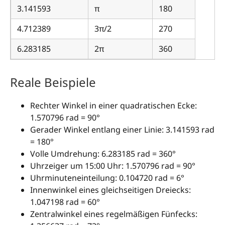
3.141593
π
180
4.712389
3π/2
270
6.283185
2π
360
Reale Beispiele
Rechter Winkel in einer quadratischen Ecke:
1.570796 rad = 90°
Gerader Winkel entlang einer Linie: 3.141593 rad
= 180°
Volle Umdrehung: 6.283185 rad = 360°
Uhrzeiger um 15:00 Uhr: 1.570796 rad = 90°
Uhrminuteneinteilung: 0.104720 rad = 6°
Innenwinkel eines gleichseitigen Dreiecks:
1.047198 rad = 60°
Zentralwinkel eines regelmäßigen Fünfecks: