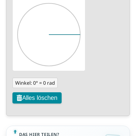
Winkel:
0
° =
0
rad
Alles löschen
DAS HIER TEILEN?