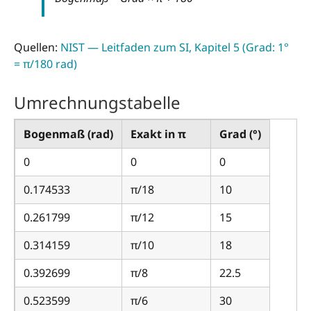
Quellen:
NIST — Leitfaden zum SI, Kapitel 5 (Grad: 1°
= π/180 rad)
Umrechnungstabelle
Bogenmaß (rad)
Exakt in π
Grad (°)
0
0
0
0.174533
π/18
10
0.261799
π/12
15
0.314159
π/10
18
0.392699
π/8
22.5
0.523599
π/6
30