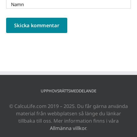
UPPHOVSRÄTTSMEDDELANDE
© CalcuLife.com 2019 – 2025. Du får gärna använda
material från webbplatsen så länge du länkar
tillbaka till oss. Mer information finns i våra
Allmänna villkor
.