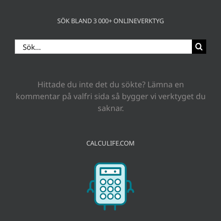
SÖK BLAND 3 000+ ONLINEVERKTYG
Sök
efter:
Hittade du inte det du sökte? Lämna en
kommentar på valfri sida så bygger vi verktyget du
saknar.
CALCULIFE.COM