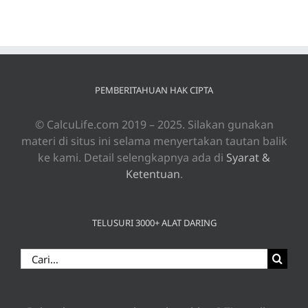
PEMBERITAHUAN HAK CIPTA
© CalcuLife.com 2019 – 2025. Silakan gunakan
materi di situs ini selama menyertakan tautan balik
ke kami. Detail selengkapnya ada di
Syarat &
Ketentuan
.
TELUSURI 3000+ ALAT DARING
Search
for: