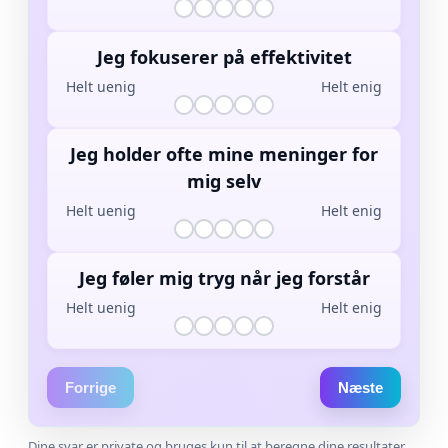
Helt uenig
Uenig
Neutral
Enig
Helt enig
Jeg fokuserer på effektivitet
Helt uenig
Helt enig
Helt uenig
Uenig
Neutral
Enig
Helt enig
Jeg holder ofte mine meninger for
mig selv
Helt uenig
Helt enig
Helt uenig
Uenig
Neutral
Enig
Helt enig
Jeg føler mig tryg når jeg forstår
Helt uenig
Helt enig
Helt uenig
Uenig
Neutral
Enig
Helt enig
Forrige
Næste
Dine svar er private og bruges kun til at beregne dine resultater.