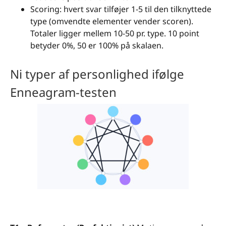
Scoring: hvert svar tilføjer 1-5 til den tilknyttede
type (omvendte elementer vender scoren).
Totaler ligger mellem 10-50 pr. type. 10 point
betyder 0%, 50 er 100% på skalaen.
Ni typer af personlighed ifølge
Enneagram-testen