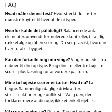
FAQ
Hvad måler denne test?
Hvor stærkt du støtter
mønstre knyttet til hver af de ni typer.
Hvorfor kalde det pålideligt?
Balancerede antal
elementer, omvendt formulerede kontroller, tilfældig
rækkefølge og åben scoring. Du ser præcist, hvordan
hver total er bygget.
Kan den fortælle mig min vinge?
Vinger udledes fra
naboer til din top type. Brug dine to eller tre højeste
scorer plus læsning for at vurdere pasform.
Mine to højeste scorer er tætte. Hvad nu?
Læs
begge. Sammenlign daglige drivkræfter,
stressreaktioner og konfliktstil. Vælg den, der
forklarer mere af din uge, ikke et enkelt øjeblik.
Vil scorer ændre sig?
De kan. Tag testen igen efter