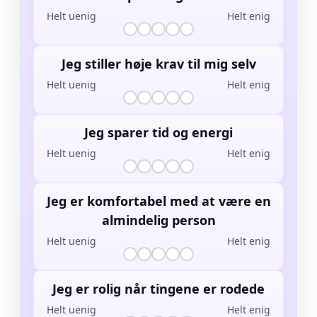
Helt uenig
Helt enig
Helt uenig
Uenig
Neutral
Enig
Helt enig
Jeg stiller høje krav til mig selv
Helt uenig
Helt enig
Helt uenig
Uenig
Neutral
Enig
Helt enig
Jeg sparer tid og energi
Helt uenig
Helt enig
Helt uenig
Uenig
Neutral
Enig
Helt enig
Jeg er komfortabel med at være en
almindelig person
Helt uenig
Helt enig
Helt uenig
Uenig
Neutral
Enig
Helt enig
Jeg er rolig når tingene er rodede
Helt uenig
Helt enig