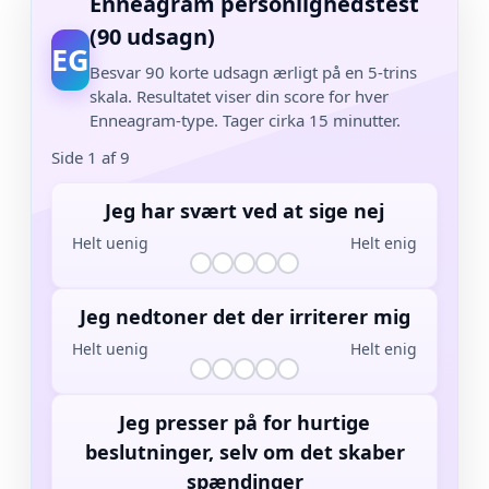
Enneagram personlighedstest
(90 udsagn)
EG
Besvar 90 korte udsagn ærligt på en 5-trins
skala. Resultatet viser din score for hver
Enneagram-type. Tager cirka 15 minutter.
Side 1 af 9
Jeg har svært ved at sige nej
Helt uenig
Helt enig
Helt uenig
Uenig
Neutral
Enig
Helt enig
Jeg nedtoner det der irriterer mig
Helt uenig
Helt enig
Helt uenig
Uenig
Neutral
Enig
Helt enig
Jeg presser på for hurtige
beslutninger, selv om det skaber
spændinger