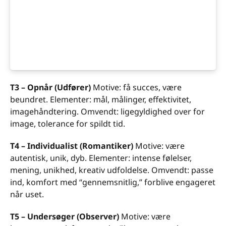
T3 – Opnår (Udfører)
Motive: få succes, være
beundret. Elementer: mål, målinger, effektivitet,
imagehåndtering. Omvendt: ligegyldighed over for
image, tolerance for spildt tid.
T4 – Individualist (Romantiker)
Motive: være
autentisk, unik, dyb. Elementer: intense følelser,
mening, unikhed, kreativ udfoldelse. Omvendt: passe
ind, komfort med “gennemsnitlig,” forblive engageret
når uset.
T5 – Undersøger (Observer)
Motive: være