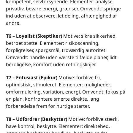
kompetent, selvforsynende. Elementer: analyse,
privatliv, bevare energi, grænser. Omvendt: springe
ind uden at observere, let deling, afhængighed af
andre.
T6 – Loyalist (Skeptiker)
Motive: sikre sikkerhed,
betroet støtte. Elementer: risikoscanning,
forpligtelser, spørgsmål, troværdig autoritet.
Omvendt: handle uden værste tilfælde planer, lidt
beroligelse, komfort uden retningslinjer.
T7 – Entusiast (Epikur)
Motive: forblive fri,
optimistisk, stimuleret. Elementer: muligheder,
omformulering, variation, energi. Omvendt: fokus på
en plan, konfrontere smerte direkte, lang
forberedelse frem for hurtige starter.
T8 – Udfordrer (Beskytter)
Motive: forblive stærk,
have kontrol, beskytte. Elementer: direktehed,