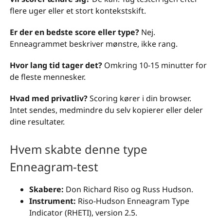
flere uger eller et stort kontekstskift.
Er der en bedste score eller type?
Nej.
Enneagrammet beskriver mønstre, ikke rang.
Hvor lang tid tager det?
Omkring 10-15 minutter for
de fleste mennesker.
Hvad med privatliv?
Scoring kører i din browser.
Intet sendes, medmindre du selv kopierer eller deler
dine resultater.
Hvem skabte denne type
Enneagram-test
Skabere:
Don Richard Riso og Russ Hudson.
Instrument:
Riso-Hudson Enneagram Type
Indicator (RHETI), version 2.5.