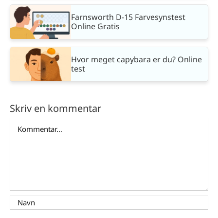
Farnsworth D-15 Farvesynstest
Online Gratis
Hvor meget capybara er du? Online
test
Skriv en kommentar
Comment