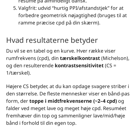
resumé på almindeligt dansk.
Valgfrit: udvid “hurtig PPI/afstandstjek” for at
forbedre geometrisk nøjagtighed (bruges til at
ramme præcise cpd på din skærm).
Hvad resultaterne betyder
Du vil se en tabel og en kurve. Hver række viser
rumfrekvens (cpd), din
tærskelkontrast
(Michelson),
og den resulterende
kontrastsensitivitet
(CS =
1/tærskel).
Højere CS betyder, at du kan opdage svagere striber i
den størrelse. De fleste mennesker viser en bånd-pas
form, der
toppe i midtfrekvenserne (~2–4 cpd)
og
falder ved meget lave og meget høje cpd. Resuméet
fremhæver din top og sammenligner lave/mid/høje
bånd i forhold til din egen top.