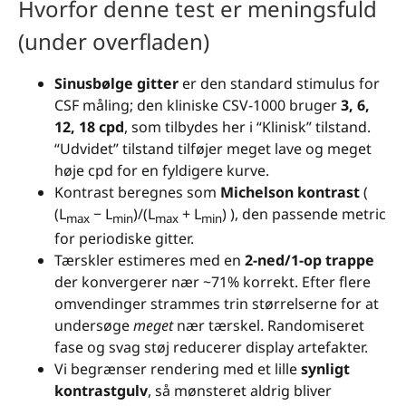
Hvorfor denne test er meningsfuld
(under overfladen)
Sinusbølge gitter
er den standard stimulus for
CSF måling; den kliniske CSV-1000 bruger
3, 6,
12, 18 cpd
, som tilbydes her i “Klinisk” tilstand.
“Udvidet” tilstand tilføjer meget lave og meget
høje cpd for en fyldigere kurve.
Kontrast beregnes som
Michelson kontrast
(
(L
− L
)/(L
+ L
) ), den passende metric
max
min
max
min
for periodiske gitter.
Tærskler estimeres med en
2-ned/1-op trappe
der konvergerer nær ~71% korrekt. Efter flere
omvendinger strammes trin størrelserne for at
undersøge
meget
nær tærskel. Randomiseret
fase og svag støj reducerer display artefakter.
Vi begrænser rendering med et lille
synligt
kontrastgulv
, så mønsteret aldrig bliver