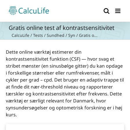
Skip
to
content
Gratis online test af kontrastsensitivitet
CalcuLife
/
Tests
/
Sundhed
/
Syn
/
Gratis o...
Dette online værktøj estimerer din
kontrastsensitivitet funktion (CSF) — hvor svag et
stribet mønster (en sinusbølge gitter) du kan opdage
i forskellige størrelser eller rumfrekvenser, målt i
cykler per grad – cpd. Det bruger en adaptiv trappe til
at finde dit nær-threshold niveau og rapporterer
tærskler og kontrastsensitivitet efter frekvens. Dette
værktøj er særligt relevant for Danmark, hvor
synsundersøgelser og optometrisk forskning er i høj
kurs.