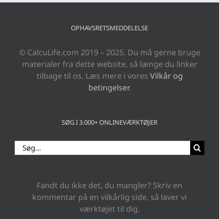
OPHAVSRETSMEDDELELSE
© CalcuLife.com 2019 – 2025. Du må gerne bruge
materialer fra dette website, så længe du linker
tilbage til os. Læs mere i vores
Vilkår og
betingelser
.
SØG I 3.000+ ONLINEVÆRKTØJER
Søg
efter:
Fandt du ikke det, du mangler? Skriv en
kommentar på en vilkårlig side, så laver vi
værktøjet til dig.