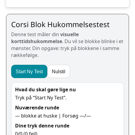
Corsi Blok Hukommelsestest
Denne test måler din
visuelle
korttidshukommelse
. Du vil se blokke blinke i et
mønster. Din opgave: tryk på blokkene i samme
rækkefølge.
Start Ny Test
Nulstil
Hvad du skal gøre lige nu
Tryk på “Start Ny Test”.
Nuværende runde
—
blokke at huske | Forsøg
—
/
—
Dine tryk denne runde
0
/
0
(
0
fejl)