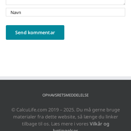
OPHAVSRETSMEDDELELSE
© CalcuLife.com 2019 – 2025. Du må gerne bruge
materialer fra dette website, så længe du linker
tilbage til os. Læs mere i vores
Vilkår og
betingelser
.