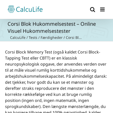
Skip
to
content
Corsi Blok Hukommelsestest – Online
Visuel Hukommelsestester
CalcuLife
/
Tests
/
Færdigheder
/
Corsi Bl...
Corsi Block Memory Test (også kaldet Corsi Block-
Tapping Test eller CBTT) er en klassisk
neuropsykologisk opgave, der anvendes verden over
til at måle visuel rumlig korttidshukommelse og
arbejdshukommelseskapacitet. På almindeligt dansk:
det tjekker, hvor godt du kan se et mønster og
derefter straks reproducere det mønster i den
korrekte rækkefølge ved kun at bruge rumlig
position (ingen ord, ingen matematik, ingen
sprogkundskaber). Den længste mønsterlængde, du
kan kopiere tilbage med 100% nøjagtighed, kaldes