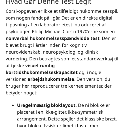
Hvad Gør Denne Test Legit
Corsi-opgaven er ikke et tilfældigt hukommelsesspil,
som nogen fandt på i går. Det er en direkte digital
tilpasning af en laboratorietest introduceret af
psykologen Philip Michael Corsi i 1970’erne som en
nonverbal hukommelsesspændvidde test
. Den er
blevet brugt i årtier inden for kognitiv
neurovidenskab, neuropsykologi og klinisk
vurdering. Den betragtes som et standardværktøj til
at tjekke
visuel rumlig
korttidshukommelseskapacitet
og, i nogle
versioner,
arbejdshukommelse
. Den version, du
bruger her, reproducerer tre kerneelementer, der
betyder noget:
Uregelmæssig bloklayout.
De ni blokke er
placeret i en ikke-gitter, ikke-symmetrisk
arrangement. Dette spejler det klassiske bræt,
hvor blokke fysisk er limet i faste, men