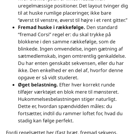
uregelmæssige positioner. Det layout tvinger dig
til at huske rumlige placeringer, ikke bare
“øverst til venstre, øverst til højre i et rent gitter.”
Fremad huske i rækkefølge.
Den standard
“fremad Corsi” regel er: du skal trykke på
blokkene i den samme rækkefølge, som de
blinkede. Ingen omvendelse, ingen gætning af
sætmedlemskab, ingen omtrentlig genkaldelse.
Du har enten genskabt sekvensen, eller du har
ikke. Den enkelhed er en del af, hvorfor denne
opgave er så vidt studeret.
Øget belastning.
Efter hver korrekt runde
tilføjer værktøjet en blok mere til mønsteret.
Hukommelsesbelastningen stiger naturligt.
Dette er, hvordan spændvidden måles: du
fortsætter, indtil du rammer loftet for, hvad du
stadig kan følge perfekt.
Fordi regelsættet her (fast bræt, fremad sekvens,