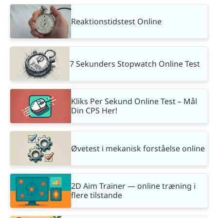
Reaktionstidstest Online
7 Sekunders Stopwatch Online Test
Kliks Per Sekund Online Test – Mål
Din CPS Her!
Øvetest i mekanisk forståelse online
2D Aim Trainer — online træning i
flere tilstande