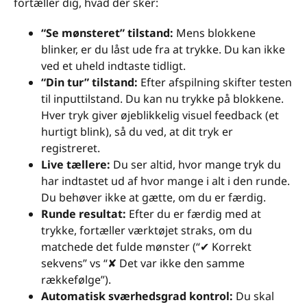
fortæller dig, hvad der sker:
“Se mønsteret” tilstand:
Mens blokkene
blinker, er du låst ude fra at trykke. Du kan ikke
ved et uheld indtaste tidligt.
“Din tur” tilstand:
Efter afspilning skifter testen
til inputtilstand. Du kan nu trykke på blokkene.
Hver tryk giver øjeblikkelig visuel feedback (et
hurtigt blink), så du ved, at dit tryk er
registreret.
Live tællere:
Du ser altid, hvor mange tryk du
har indtastet ud af hvor mange i alt i den runde.
Du behøver ikke at gætte, om du er færdig.
Runde resultat:
Efter du er færdig med at
trykke, fortæller værktøjet straks, om du
matchede det fulde mønster (“✔ Korrekt
sekvens” vs “✘ Det var ikke den samme
rækkefølge”).
Automatisk sværhedsgrad kontrol:
Du skal