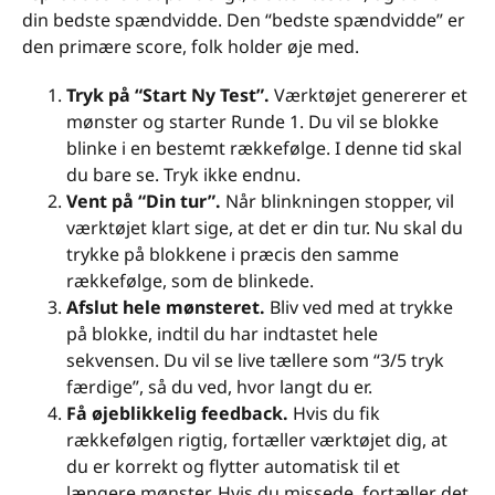
din bedste spændvidde. Den “bedste spændvidde” er
den primære score, folk holder øje med.
Tryk på “Start Ny Test”.
Værktøjet genererer et
mønster og starter Runde 1. Du vil se blokke
blinke i en bestemt rækkefølge. I denne tid skal
du bare se. Tryk ikke endnu.
Vent på “Din tur”.
Når blinkningen stopper, vil
værktøjet klart sige, at det er din tur. Nu skal du
trykke på blokkene i præcis den samme
rækkefølge, som de blinkede.
Afslut hele mønsteret.
Bliv ved med at trykke
på blokke, indtil du har indtastet hele
sekvensen. Du vil se live tællere som “3/5 tryk
færdige”, så du ved, hvor langt du er.
Få øjeblikkelig feedback.
Hvis du fik
rækkefølgen rigtig, fortæller værktøjet dig, at
du er korrekt og flytter automatisk til et
længere mønster. Hvis du missede, fortæller det