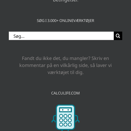
SØG I 3.000+ ONLINEVÆRKTØJER
Søg
efter:
Fandt du ikke det, du mangler? Skriv en
kommentar på en vilkårlig side, så laver vi
værktøjet til dig.
CALCULIFE.COM