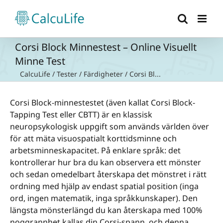
Fortsätt
till
innehållet
Corsi Block Minnestest – Online Visuellt
Minne Test
CalcuLife
/
Tester
/
Färdigheter
/
Corsi Bl...
Corsi Block-minnestestet (även kallat Corsi Block-
Tapping Test eller CBTT) är en klassisk
neuropsykologisk uppgift som används världen över
för att mäta visuospatialt korttidsminne och
arbetsminneskapacitet. På enklare språk: det
kontrollerar hur bra du kan observera ett mönster
och sedan omedelbart återskapa det mönstret i rätt
ordning med hjälp av endast spatial position (inga
ord, ingen matematik, inga språkkunskaper). Den
längsta mönsterlängd du kan återskapa med 100%
noggrannhet kallas din Corsi-spann, och denna