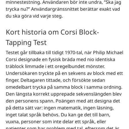
minnestestning. Användaren bör inte undra, “Ska jag
trycka nu?” Användargränssnittet berättar exakt vad
du ska göra vid varje steg.
Kort historia om Corsi Block-
Tapping Test
Testet går tillbaka till tidigt 1970-tal, när Philip Michael
Corsi designade en fysisk bräda med nio identiska
träblock limmade i ett oregelbundet mönster.
Undersökaren tryckte på en sekvens av block med ett
finger. Deltagaren tittade, och försökte sedan
omedelbart trycka på samma block i samma ordning.
Den längsta korrekt upprepade sekvenslängden blev
den personens spann. Poängen med att designa det
på detta sätt var: ingen matematik, ingen läsning,
inget talat språk behövs. Du kan ge det till barn,
vuxna, personer som inte delar ett språk, eller
patienter som har problem med tal, eftersom det är