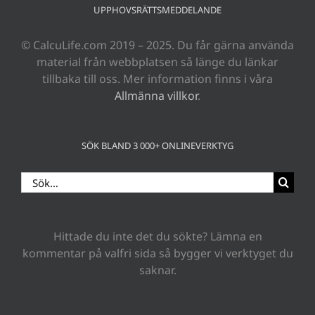
UPPHOVSRÄTTSMEDDELANDE
© CalcuLife.com 2019 – 2025. Du får gärna använda
material från webbplatsen så länge du länkar
tillbaka till oss. Mer information finns i våra
Allmänna villkor
.
SÖK BLAND 3 000+ ONLINEVERKTYG
Sök
efter:
Hittade du inte det du sökte? Lämna en
kommentar på valfri sida så bygger vi verktyget du
saknar.