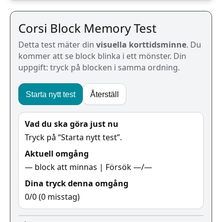
Corsi Block Memory Test
Detta test mäter din
visuella korttidsminne
. Du
kommer att se block blinka i ett mönster. Din
uppgift: tryck på blocken i samma ordning.
Starta nytt test
Återställ
Vad du ska göra just nu
Tryck på “Starta nytt test”.
Aktuell omgång
—
block att minnas | Försök
—
/
—
Dina tryck denna omgång
0
/
0
(
0
misstag)