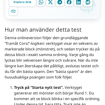
Kopiera länk
Hur man använder detta test
Denna onlineversion följer den grundläggande
”framåt Corsi”-logiken: verktyget visar en sekvens av
markerade block (mönstret), och sedan trycker du på
dessa block i exakt samma ordning. Varje gång du
lyckas blir sekvensen längre och svårare. När du inte
längre kan återskapa det pålitligt, avslutas testet och
du får din bästa spann. Den ”bästa spann” är den
huvudsakliga poängen som folk följer.
Tryck på ”Starta nytt test”.
Verktyget
genererar ett mönster och börjar Rund 1. Du
kommer att se block blinka i en specifik ordning.
Under denna tid, bara titta. Tryck inte än.