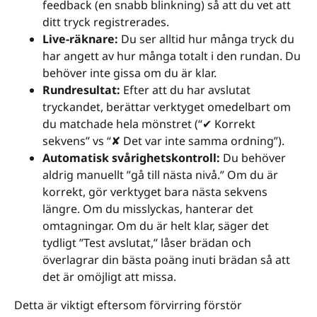
feedback (en snabb blinkning) så att du vet att
ditt tryck registrerades.
Live-räknare:
Du ser alltid hur många tryck du
har angett av hur många totalt i den rundan. Du
behöver inte gissa om du är klar.
Rundresultat:
Efter att du har avslutat
tryckandet, berättar verktyget omedelbart om
du matchade hela mönstret (“✔ Korrekt
sekvens” vs “✘ Det var inte samma ordning”).
Automatisk svårighetskontroll:
Du behöver
aldrig manuellt ”gå till nästa nivå.” Om du är
korrekt, gör verktyget bara nästa sekvens
längre. Om du misslyckas, hanterar det
omtagningar. Om du är helt klar, säger det
tydligt ”Test avslutat,” låser brädan och
överlagrar din bästa poäng inuti brädan så att
det är omöjligt att missa.
Detta är viktigt eftersom förvirring förstör