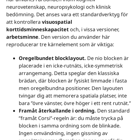
neurovetenskap, neuropsykologi och klinisk
bedömning. Det anses vara ett standardverktyg för
att kontrollera
visuospatial
korttidsminneskapacitet
och, i vissa versioner,
arbetsminne
. Den version du använder här
reproducerar tre kärnelement som är viktiga:
Oregelbundet blocklayout.
De nio blocken är
placerade i en icke-rutnäts, icke-symmetrisk
arrangemang. Detta speglar den klassiska
brädan, där blocken är fysiskt limmade i fasta
men oregelbundna positioner. Den layouten
tvingar dig att memorera spatiala platser, inte
bara ”övre vänster, övre höger i ett rent rutnät.”
Framåt återkallande i ordning.
Den standard
”framåt Corsi”-regeln är: du måste trycka på
blocken i samma ordning som de blinkade.
Ingen omvändning, ingen gissning av