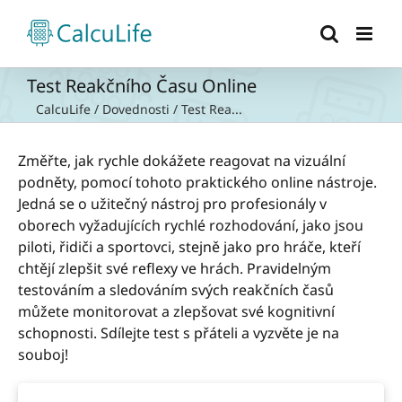
Přeskočit
na
obsah
Test Reakčního Času Online
CalcuLife
/
Dovednosti
/
Test Rea...
Změřte, jak rychle dokážete reagovat na vizuální
podněty, pomocí tohoto praktického online nástroje.
Jedná se o užitečný nástroj pro profesionály v
oborech vyžadujících rychlé rozhodování, jako jsou
piloti, řidiči a sportovci, stejně jako pro hráče, kteří
chtějí zlepšit své reflexy ve hrách. Pravidelným
testováním a sledováním svých reakčních časů
můžete monitorovat a zlepšovat své kognitivní
schopnosti. Sdílejte test s přáteli a vyzvěte je na
souboj!