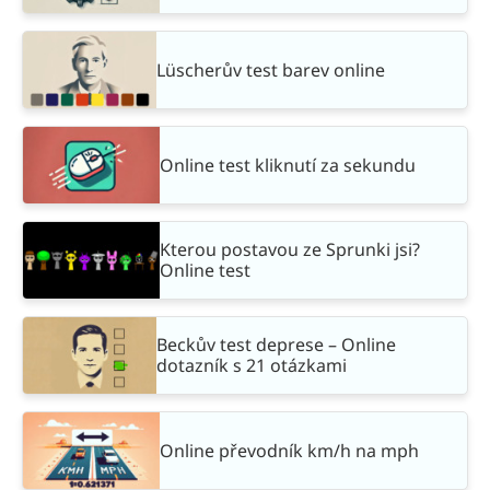
Lüscherův test barev online
Online test kliknutí za sekundu
Kterou postavou ze Sprunki jsi?
Online test
Beckův test deprese – Online
dotazník s 21 otázkami
Online převodník km/h na mph