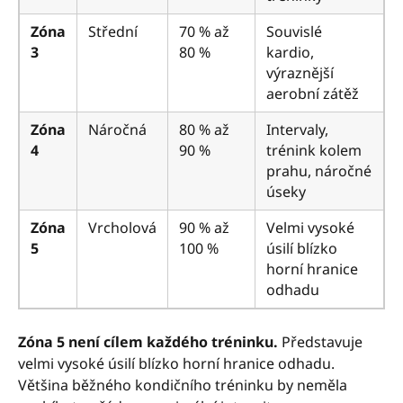
Zóna
Střední
70 % až
Souvislé
3
80 %
kardio,
výraznější
aerobní zátěž
Zóna
Náročná
80 % až
Intervaly,
4
90 %
trénink kolem
prahu, náročné
úseky
Zóna
Vrcholová
90 % až
Velmi vysoké
5
100 %
úsilí blízko
horní hranice
odhadu
Zóna 5 není cílem každého tréninku.
Představuje
velmi vysoké úsilí blízko horní hranice odhadu.
Většina běžného kondičního tréninku by neměla