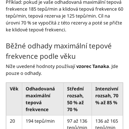
Příklad: pokud je vaše odhadovaná maximální tepová
frekvence 185 tepů/min a klidová tepová frekvence 60
tepů/min, tepová rezerva je 125 tepů/min. Cíl na
úrovni 70 % se vypočítá z této rezervy a poté se přičte
ke klidové tepové frekvenci.
Běžné odhady maximální tepové
frekvence podle věku
Níže uvedené hodnoty používají
vzorec Tanaka
. Jde
pouze o odhady.
Věk
Odhadovaná
Střední
Intenzivní
maximální
rozsah,
rozsah, 70
tepová
50 % až
% až 85 %
frekvence
70 %
20
194 tepů/min
97 až 136
136 až 165
tepů/min
tepů/min