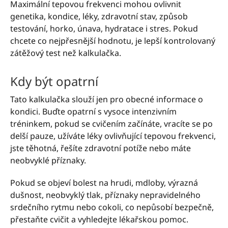
Maximální tepovou frekvenci mohou ovlivnit
genetika, kondice, léky, zdravotní stav, způsob
testování, horko, únava, hydratace i stres. Pokud
chcete co nejpřesnější hodnotu, je lepší kontrolovaný
zátěžový test než kalkulačka.
Kdy být opatrní
Tato kalkulačka slouží jen pro obecné informace o
kondici. Buďte opatrní s vysoce intenzivním
tréninkem, pokud se cvičením začínáte, vracíte se po
delší pauze, užíváte léky ovlivňující tepovou frekvenci,
jste těhotná, řešíte zdravotní potíže nebo máte
neobvyklé příznaky.
Pokud se objeví bolest na hrudi, mdloby, výrazná
dušnost, neobvyklý tlak, příznaky nepravidelného
srdečního rytmu nebo cokoli, co nepůsobí bezpečně,
přestaňte cvičit a vyhledejte lékařskou pomoc.