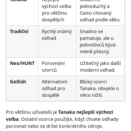
výchozí volba
jednoduchý a
pro většinu
často citovaný
dospělých
odhad podle věku.
Tradiční
Rychlý známý
Snadno se
odhad
pamatuje, ale u
jednotlivců bývá
méně přesný.
Nes/HUNT
Porovnání
Užitečný jako další
vzorců
moderní odhad.
Gellish
Alternativní
Blízký vzorci
odhad pro
Tanaka, obvykle o
dospělé
něco nižší.
Pro většinu uživatelů je
Tanaka nejlepší výchozí
volba
. Ostatní vzorce použijte, když chcete odhady
porovnat nebo se držet konkrétního zdroje.