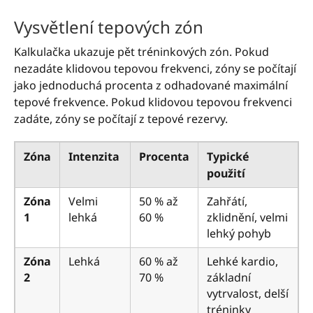
Vysvětlení tepových zón
Kalkulačka ukazuje pět tréninkových zón. Pokud
nezadáte klidovou tepovou frekvenci, zóny se počítají
jako jednoduchá procenta z odhadované maximální
tepové frekvence. Pokud klidovou tepovou frekvenci
zadáte, zóny se počítají z tepové rezervy.
Zóna
Intenzita
Procenta
Typické
použití
Zóna
Velmi
50 % až
Zahřátí,
1
lehká
60 %
zklidnění, velmi
lehký pohyb
Zóna
Lehká
60 % až
Lehké kardio,
2
70 %
základní
vytrvalost, delší
tréninky