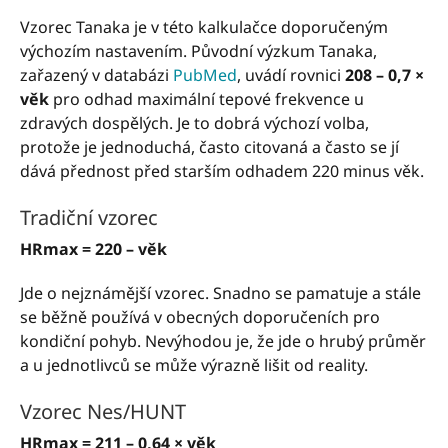
Vzorec Tanaka je v této kalkulačce doporučeným
výchozím nastavením. Původní výzkum Tanaka,
zařazený v databázi
PubMed
, uvádí rovnici
208 – 0,7 ×
věk
pro odhad maximální tepové frekvence u
zdravých dospělých. Je to dobrá výchozí volba,
protože je jednoduchá, často citovaná a často se jí
dává přednost před starším odhadem 220 minus věk.
Tradiční vzorec
HRmax = 220 – věk
Jde o nejznámější vzorec. Snadno se pamatuje a stále
se běžně používá v obecných doporučeních pro
kondiční pohyb. Nevýhodou je, že jde o hrubý průměr
a u jednotlivců se může výrazně lišit od reality.
Vzorec Nes/HUNT
HRmax = 211 – 0,64 × věk