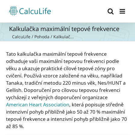
Přeskočit
na
obsah
Kalkulačka maximální tepové frekvence
CalcuLife
/
Pohoda
/
Kalkulač...
Tato kalkulačka maximální tepové frekvence
odhaduje vaši maximální tepovou frekvenci podle
věku a ukazuje praktické cílové tepové zóny pro
cvičení. Používá vzorce založené na věku, například
Tanaka, tradiční metodu 220 minus věk, Nes/HUNT a
Gellish. Doporučení pro cílovou tepovou frekvenci
vycházejí z veřejných doporučení organizace
American Heart Association
, která popisuje středně
intenzivní pohyb přibližně jako 50 až 70 % maximální
tepové frekvence a intenzivní pohyb přibližně jako 70
až 85 %.