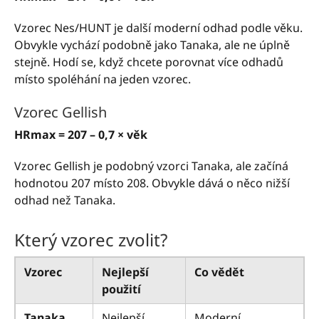
Vzorec Nes/HUNT je další moderní odhad podle věku.
Obvykle vychází podobně jako Tanaka, ale ne úplně
stejně. Hodí se, když chcete porovnat více odhadů
místo spoléhání na jeden vzorec.
Vzorec Gellish
HRmax = 207 – 0,7 × věk
Vzorec Gellish je podobný vzorci Tanaka, ale začíná
hodnotou 207 místo 208. Obvykle dává o něco nižší
odhad než Tanaka.
Který vzorec zvolit?
Vzorec
Nejlepší
Co vědět
použití
Tanaka
Nejlepší
Moderní,