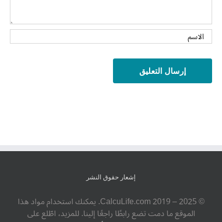
إشعار حقوق النشر
© ‎CalcuLife.com‎ 2019 – 2025. يمكنك استخدام مواد هذا
الموقع ما دمت تضع رابطًا راجعًا إلينا. للمزيد، اطّلع على