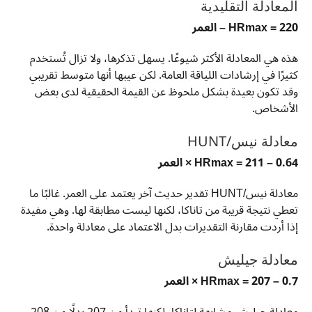
المعادلة التقليدية
HRmax = 220 – العمر
هذه هي المعادلة الأكثر شيوعًا. يسهل تذكرها، ولا تزال تُستخدم
كثيرًا في إرشادات اللياقة العامة. لكن عيبها أنها متوسط تقريبي
وقد تكون بعيدة بشكل ملحوظ عن القيمة الحقيقية لدى بعض
الأشخاص.
معادلة نيس/HUNT
HRmax = 211 – 0.64 × العمر
معادلة نيس/HUNT تقدير حديث آخر يعتمد على العمر. غالبًا ما
تعطي نتيجة قريبة من تاناكا، لكنها ليست مطابقة لها. وهي مفيدة
إذا أردت مقارنة التقديرات بدل الاعتماد على معادلة واحدة.
معادلة جيليش
HRmax = 207 – 0.7 × العمر
معادلة جيليش مشابهة لتاناكا، لكنها تبدأ من 207 بدلًا من 208.