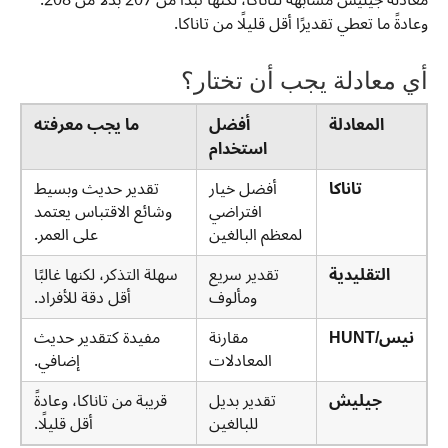
وعادةً ما تعطي تقديرًا أقل قليلًا من تاناكا.
أي معادلة يجب أن تختار؟
المعادلة
أفضل
ما يجب معرفته
استخدام
تاناكا
أفضل خيار
تقدير حديث وبسيط
افتراضي
وشائع الاقتباس يعتمد
لمعظم البالغين
على العمر.
التقليدية
تقدير سريع
سهلة التذكر، لكنها غالبًا
ومألوف
أقل دقة للأفراد.
نيس/HUNT
مقارنة
مفيدة كتقدير حديث
المعادلات
إضافي.
جيليش
تقدير بديل
قريبة من تاناكا، وعادةً
للبالغين
أقل قليلًا.