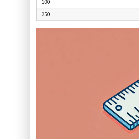
100
250