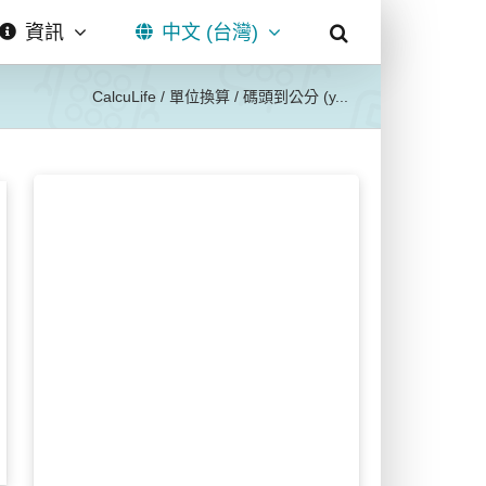
資訊
中文 (台灣)
CalcuLife
/
單位換算
/
碼頭到公分 (y...