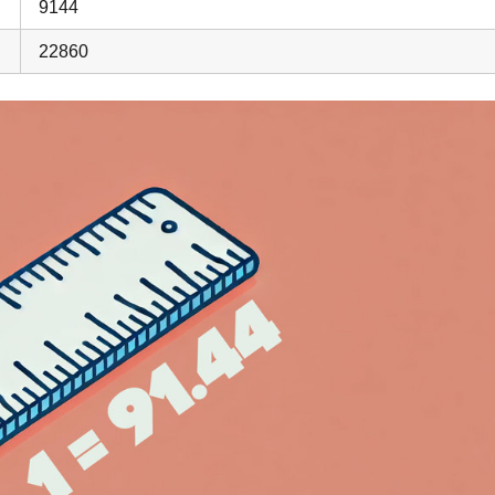
9144
22860