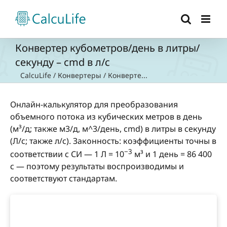
Skip
to
content
Конвертер кубометров/день в литры/
секунду – cmd в л/с
CalcuLife
/
Конвертеры
/
Конверте...
Онлайн-калькулятор для преобразования
объемного потока из кубических метров в день
(м³/д; также м3/д, м^3/день, cmd) в литры в секунду
(Л/с; также л/с). Законность: коэффициенты точны в
−3
соответствии с СИ — 1 Л = 10
м³ и 1 день = 86 400
с — поэтому результаты воспроизводимы и
соответствуют стандартам.