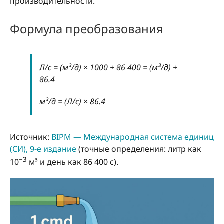
производительности.
Формула преобразования
Л/с = (м³/д) × 1000 ÷ 86 400 = (м³/д) ÷
86.4
м³/д = (Л/с) × 86.4
Источник:
BIPM — Международная система единиц
(СИ), 9-е издание
(точные определения: литр как
−3
10
м³ и день как 86 400 с).