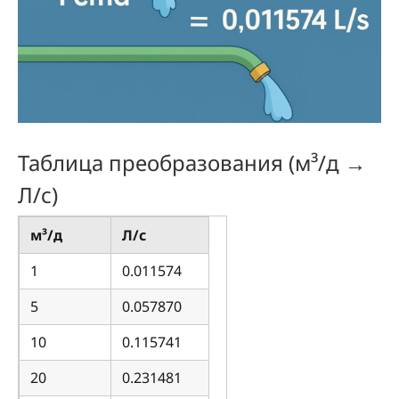
Таблица преобразования (м³/д →
Л/с)
м³/д
Л/с
1
0.011574
5
0.057870
10
0.115741
20
0.231481