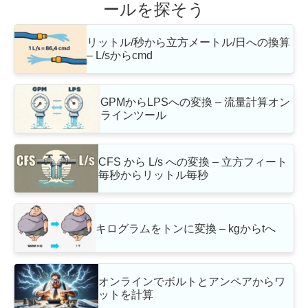
ールを探そう
リットル/秒から立方メートル/日への換算
– L/sからcmd
GPMからLPSへの変換 – 流量計算オン
ラインツール
CFS から L/s への変換 – 立方フィート
毎秒からリットル毎秒
キログラムをトンに変換 – kgからtへ
オンラインでボルトとアンペアからワ
ットを計算