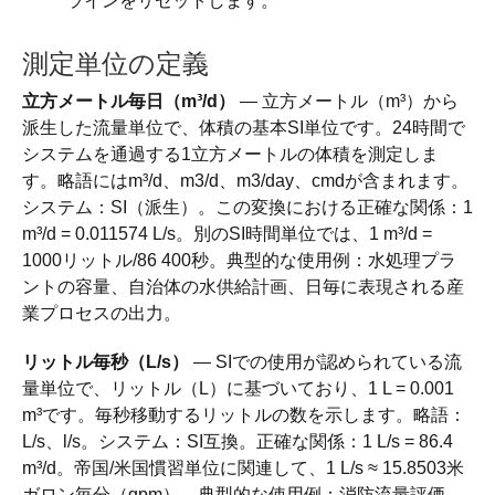
ラインをリセットします。
測定単位の定義
立方メートル毎日（m³/d）
— 立方メートル（m³）から
派生した流量単位で、体積の基本SI単位です。24時間で
システムを通過する1立方メートルの体積を測定しま
す。略語にはm³/d、m3/d、m3/day、cmdが含まれます。
システム：SI（派生）。この変換における正確な関係：1
m³/d = 0.011574 L/s。別のSI時間単位では、1 m³/d =
1000リットル/86 400秒。典型的な使用例：水処理プラ
ントの容量、自治体の水供給計画、日毎に表現される産
業プロセスの出力。
リットル毎秒（L/s）
— SIでの使用が認められている流
量単位で、リットル（L）に基づいており、1 L = 0.001
m³です。毎秒移動するリットルの数を示します。略語：
L/s、l/s。システム：SI互換。正確な関係：1 L/s = 86.4
m³/d。帝国/米国慣習単位に関連して、1 L/s ≈ 15.8503米
ガロン毎分（gpm）。典型的な使用例：消防流量評価、