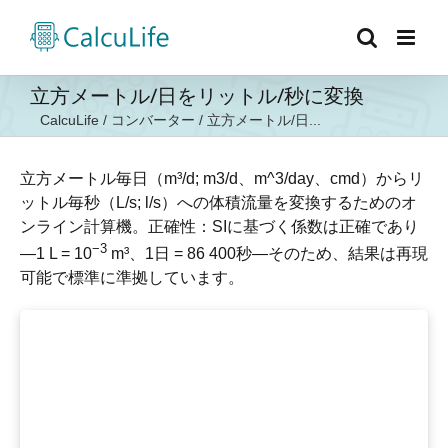
Skip
to
content
立方メートル/日をリットル/秒に変換
CalcuLife
/
コンバーター
/
立方メートル/日...
立方メートル毎日（m³/d; m3/d、m^3/day、cmd）からリ
ットル毎秒（L/s; l/s）への体積流量を変換するためのオ
ンライン計算機。正確性：SIに基づく係数は正確であり
−3
—1 L = 10
m³、1日 = 86 400秒—そのため、結果は再現
可能で標準に準拠しています。