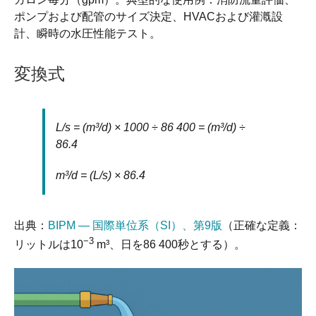
ポンプおよび配管のサイズ決定、HVACおよび灌漑設
計、瞬時の水圧性能テスト。
変換式
L/s = (m³/d) × 1000 ÷ 86 400 = (m³/d) ÷
86.4
m³/d = (L/s) × 86.4
出典：
BIPM — 国際単位系（SI）、第9版
（正確な定義：
−3
リットルは10
m³、日を86 400秒とする）。