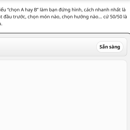
iểu “chọn A hay B” làm bạn đứng hình, cách nhanh nhất là
 bắt đầu trước, chọn món nào, chọn hướng nào… cứ 50/50 là
u.
Sẵn sàng

