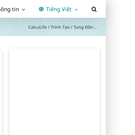
ông tin
Tiếng Việt
CalcuLife
/
Trình Tạo
/
Tung Đồn...