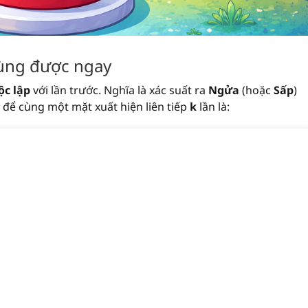
ùng được ngay
ộc lập
với lần trước. Nghĩa là xác suất ra
Ngửa
(hoặc
Sấp
)
t để cùng một mặt xuất hiện liên tiếp
k
lần là: