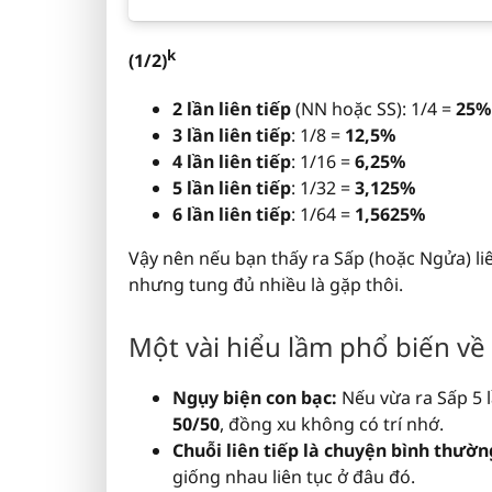
k
(1/2)
2 lần liên tiếp
(NN hoặc SS): 1/4 =
25%
3 lần liên tiếp
: 1/8 =
12,5%
4 lần liên tiếp
: 1/16 =
6,25%
5 lần liên tiếp
: 1/32 =
3,125%
6 lần liên tiếp
: 1/64 =
1,5625%
Vậy nên nếu bạn thấy ra Sấp (hoặc Ngửa) li
nhưng tung đủ nhiều là gặp thôi.
Một vài hiểu lầm phổ biến về
Ngụy biện con bạc:
Nếu vừa ra Sấp 5 l
50/50
, đồng xu không có trí nhớ.
Chuỗi liên tiếp là chuyện bình thườn
giống nhau liên tục ở đâu đó.