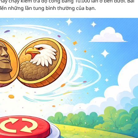
ãy chạy kiểm tra độ công bằng 10.000 lần ở bên dưới. Bài
đến những lần tung bình thường của bạn.