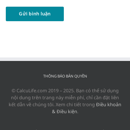
THÔNG BÁO BẢN QUYỀN
© CalcuLife.com 2019 – 2025. Bạn có thể sử dụng
nội dung trên trang này miễn phí, chỉ cần đặt liên
kết dẫn về chúng tôi. Xem chi tiết trong
Điều khoản
& Điều kiện
.