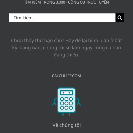
TÌM KIẾM TRONG 3.000+ CÔNG CỤ TRỰC TUYẾN
Search
for:
Chưa thấy thứ bạn cần? Hãy để lại bình luận ở bất
kỳ trang nào, chúng tôi sẽ làm ngay công cụ bạn
đang thiếu.
CALCULIFE.COM
Về chúng tôi