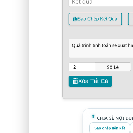
Sao Chép Kết Quả
Quá trình tính toán sẽ xuất hi
Số Lẻ
Xóa Tất Cả
CHIA SẺ NỘI DU
Sao chép liên kết