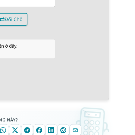
Đổi Chỗ
ện ở đây.
NG NÀY?