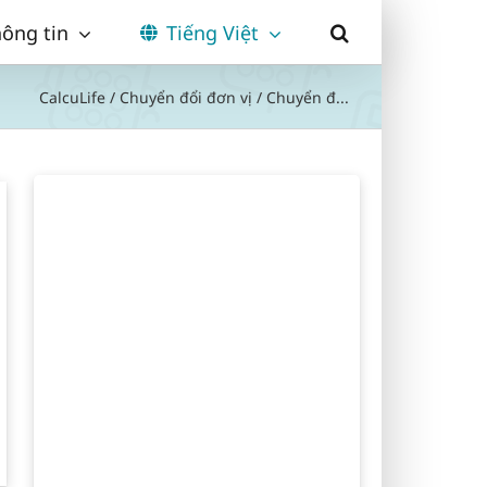
ông tin
Tiếng Việt
CalcuLife
/
Chuyển đổi đơn vị
/
Chuyển đ...