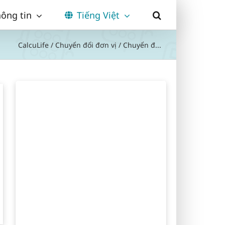
ông tin
Tiếng Việt
CalcuLife
/
Chuyển đổi đơn vị
/
Chuyển đ...