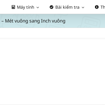
Máy tính
Bài kiểm tra
Th
n – Mét vuông sang Inch vuông