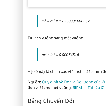
in² = m² × 1550.0031000062.
Từ inch vuông sang mét vuông:
m² = in² × 0.00064516.
Hệ số này là chính xác vì 1 inch = 25.4 mm đ
Nguồn:
Quy định về Đơn vị Đo lường của V
đơn vị SI cho mét vuông:
BIPM — Tài liệu SI
.
Bảng Chuyển Đổi