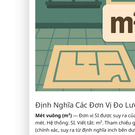
Định Nghĩa Các Đơn Vị Đo L
Mét vuông (m²)
— Đơn vị SI được suy ra của
mét. Hệ thống: SI. Viết tắt: m². Tham chiếu
(chính xác, suy ra từ định nghĩa inch bên dướ