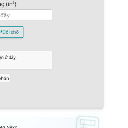
 (in²)
Đổi chỗ
ện ở đây.
phân
NG NÀY?