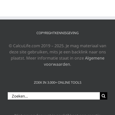
COPYRIGHTKENNISGEVING
© CalcuLife.com 2019 – 2025. Je mag materiaal van
deze site gebruiken, mits je een backlink naar ons
plaatst. Meer informatie staat in onze
Algemene
voorwaarden
.
ZOEK IN 3.000+ ONLINE TOOLS
Zoeken
naar: