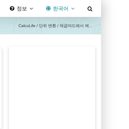
정보
한국어
CalcuLife
/
단위 변환
/
제곱야드에서 에...