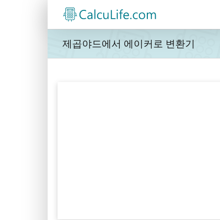
콘
텐
츠
로
제곱야드에서 에이커로 변환기
건
너
뛰
기