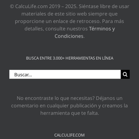
© CalcuLife.com 2019 – 2025. Siéntase libre de usar
materiales de este sitio web siempre que
proporcione un enlace de retroceso. Para más
detalles, consulte nuestros
Términos y
Condiciones
.
BUSCA ENTRE 3.000+ HERRAMIENTAS EN LÍNEA
Buscar:
No encontraste lo que necesitas? Déjanos un
comentario en cualquier publicación y creamos la
herramienta que te falta.
CALCULIFE.COM