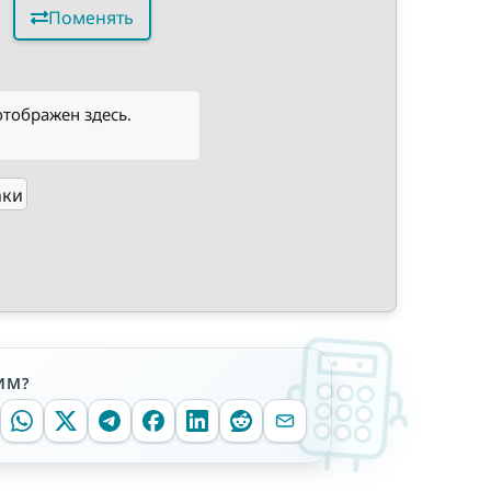
Поменять
отображен здесь.
аки
ИМ?