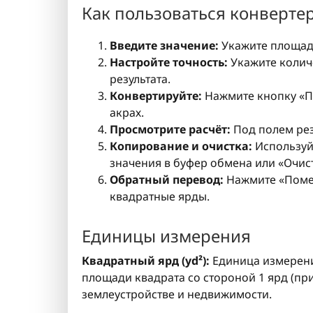
Как пользоваться конверте
Введите значение:
Укажите площадь
Настройте точность:
Укажите количе
результата.
Конвертируйте:
Нажмите кнопку «Пе
акрах.
Просмотрите расчёт:
Под полем рез
Копирование и очистка:
Используйт
значения в буфер обмена или «Очис
Обратный перевод:
Нажмите «Помен
квадратные ярды.
Единицы измерения
Квадратный ярд (yd²):
Единица измерени
площади квадрата со стороной 1 ярд (при
землеустройстве и недвижимости.