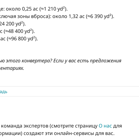
около 0,25 ac (≈1 210 yd²).
ючая зоны вброса): около 1,32 ac (≈6 390 yd²).
 200 yd²).
(≈48 400 yd²).
 (≈96 800 yd²).
ю этого конвертера? Если у вас есть предложения
ментариях.
адь
о команда экспертов (смотрите страницу
О нас
для
рмации) создают эти онлайн-сервисы для вас.