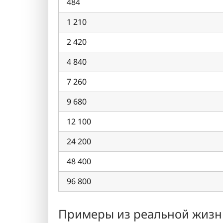
484
1 210
2 420
4 840
7 260
9 680
12 100
24 200
48 400
96 800
Примеры из реальной жизн