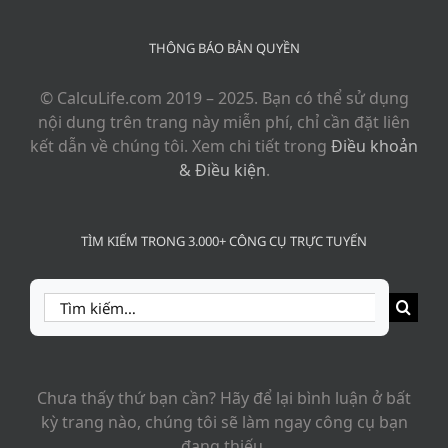
THÔNG BÁO BẢN QUYỀN
© CalcuLife.com 2019 – 2025. Bạn có thể sử dụng
nội dung trên trang này miễn phí, chỉ cần đặt liên
kết dẫn về chúng tôi. Xem chi tiết trong
Điều khoản
& Điều kiện
.
TÌM KIẾM TRONG 3.000+ CÔNG CỤ TRỰC TUYẾN
Search
for:
Chưa thấy thứ bạn cần? Hãy để lại bình luận ở bất
kỳ trang nào, chúng tôi sẽ làm ngay công cụ bạn
đang thiếu.