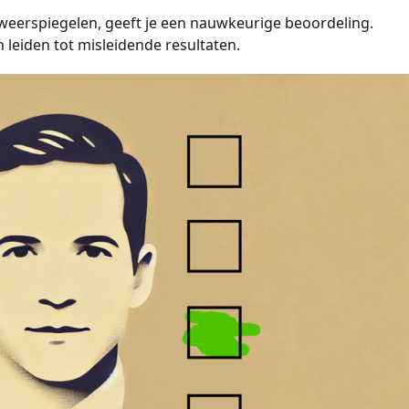
eerspiegelen, geeft je een nauwkeurige beoordeling.
leiden tot misleidende resultaten.