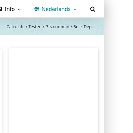
Info
Nederlands
CalcuLife
/
Testen
/
Gezondheid
/
Beck Dep...