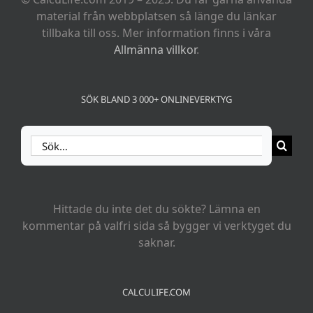
material från webbplatsen så länge du länkar
tillbaka till oss. Mer information finns i våra
Allmänna villkor
.
SÖK BLAND 3 000+ ONLINEVERKTYG
Sök
efter:
Hittade du inte det du sökte? Lämna en
kommentar på valfri sida så bygger vi verktyget du
saknar.
CALCULIFE.COM