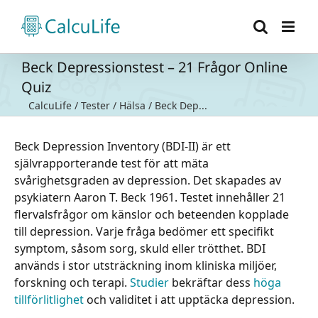
Fortsätt
till
innehållet
Beck Depressionstest – 21 Frågor Online
Quiz
CalcuLife
/
Tester
/
Hälsa
/
Beck Dep...
Beck Depression Inventory (BDI-II) är ett
självrapporterande test för att mäta
svårighetsgraden av depression. Det skapades av
psykiatern Aaron T. Beck 1961. Testet innehåller 21
flervalsfrågor om känslor och beteenden kopplade
till depression. Varje fråga bedömer ett specifikt
symptom, såsom sorg, skuld eller trötthet. BDI
används i stor utsträckning inom kliniska miljöer,
forskning och terapi.
Studier
bekräftar dess
höga
tillförlitlighet
och validitet i att upptäcka depression.