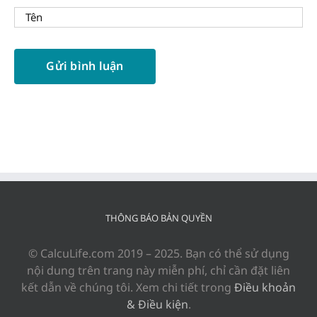
THÔNG BÁO BẢN QUYỀN
© CalcuLife.com 2019 – 2025. Bạn có thể sử dụng
nội dung trên trang này miễn phí, chỉ cần đặt liên
kết dẫn về chúng tôi. Xem chi tiết trong
Điều khoản
& Điều kiện
.