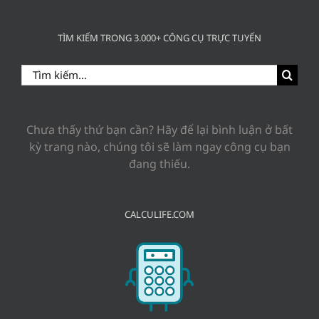
TÌM KIẾM TRONG 3.000+ CÔNG CỤ TRỰC TUYẾN
Search
for:
Chưa thấy thứ bạn cần? Hãy để lại bình luận ở bất
kỳ trang nào, chúng tôi sẽ làm ngay công cụ bạn
đang thiếu.
CALCULIFE.COM