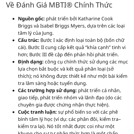
Về Đánh Giá MBTI® Chính Thức
Nguồn gốc:
phát triển bởi Katharine Cook
Briggs và Isabel Briggs Myers, dựa trên các loại
tâm lý của Jung.
Cấu trúc:
Bước I xác định loại toàn bộ (bốn chữ
cái). Bước II cung cấp kết quả “khía cạnh” tinh vi
hơn; Bước III đề cập đến phản hồi phát triển.
Định dạng:
công cụ chính thức sử dụng các mục
lựa chọn bắt buộc và kết quả phân loại (sở
thích); nó không được thiết kế như một bài kiểm
tra lâm sàng hoặc tuyển dụng.
Các trường hợp sử dụng:
phát triển cá nhân,
giao tiếp, phát triển nhóm và lãnh đạo (do các
chuyên gia được chứng nhận thực hiện).
Cuộc tranh luận:
sự phổ biến so với các phê
bình tâm lý học (ví dụ: các phân đôi, kiểm tra–
kiểm tra lại). Nó tốt nhất được coi như một
khung cho sự tự nhận thức hơn là một chẩn