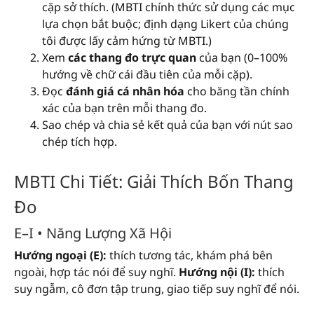
cặp sở thích. (MBTI chính thức sử dụng các mục
lựa chọn bắt buộc; định dạng Likert của chúng
tôi được lấy cảm hứng từ MBTI.)
Xem
các thang đo trực quan
của bạn (0–100%
hướng về chữ cái đầu tiên của mỗi cặp).
Đọc
đánh giá cá nhân hóa
cho băng tần chính
xác của bạn trên mỗi thang đo.
Sao chép và chia sẻ kết quả của bạn với nút sao
chép tích hợp.
MBTI Chi Tiết: Giải Thích Bốn Thang
Đo
E–I • Năng Lượng Xã Hội
Hướng ngoại (E):
thích tương tác, khám phá bên
ngoài, hợp tác nói để suy nghĩ.
Hướng nội (I):
thích
suy ngẫm, cô đơn tập trung, giao tiếp suy nghĩ để nói.