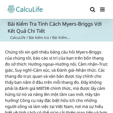
Skip
to
content
Bài Kiểm Tra Tính Cách Myers-Briggs Với
Kết Quả Chi Tiết
CalcuLife
/
Bài kiểm tra
/
Bài Kiểm...
Chúng tôi xin giới thiệu bảng câu hỏi Myers-Briggs
của chúng tôi, báo cáo vị trí của bạn trên bốn thang
đo sở thích: Hướng ngoại–Hướng nội, Cảm nhận–Trực
giác, Suy nghĩ–Cảm xúc, và Đánh giá–Nhận thức. Các
thang đo trực quan và văn bản được tùy chỉnh cho
thấy bạn nằm ở đâu trên mỗi thang đo. Đây không
phải là đánh giá MBTI® chính thức, mà được lấy cảm
hứng từ nó và nâng lên một tầm cao mới. Hãy tận
hưởng! Công cụ này đặc biệt hữu ích cho những
người sống và làm việc tại Việt Nam, nơi mà sự hiểu
biết về tính cách có thể giúp cải thiện giao tiếp và hợp