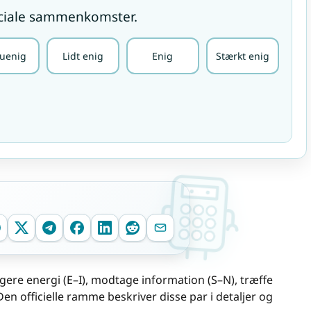
sociale sammenkomster.
 uenig
Lidt enig
Enig
Stærkt enig
igere energi (E–I), modtage information (S–N), træffe
 Den officielle ramme beskriver disse par i detaljer og