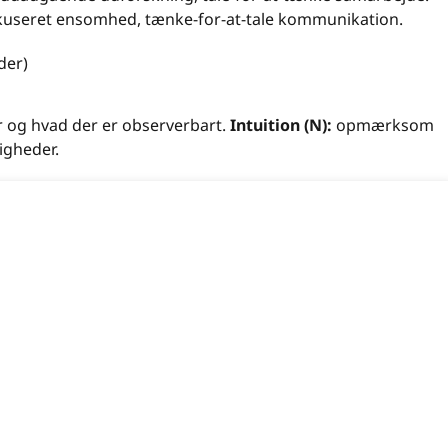
okuseret ensomhed, tænke-for-at-tale kommunikation.
der)
 og hvad der er observerbart.
Intuition (N):
opmærksom
igheder.