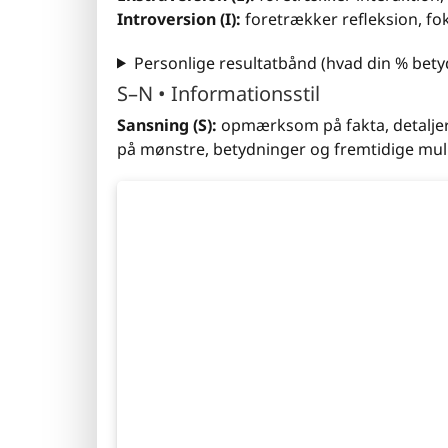
Introversion (I):
foretrækker refleksion, f
Personlige resultatbånd (hvad din % bety
S–N • Informationsstil
Sansning (S):
opmærksom på fakta, detaljer
på mønstre, betydninger og fremtidige mul