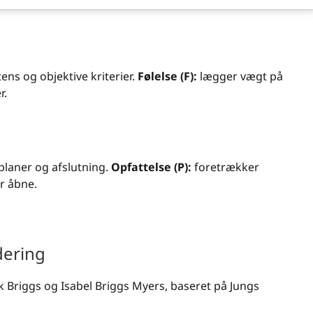
ens og objektive kriterier.
Følelse (F):
lægger vægt på
r.
planer og afslutning.
Opfattelse (P):
foretrækker
er åbne.
dering
k Briggs og Isabel Briggs Myers, baseret på Jungs