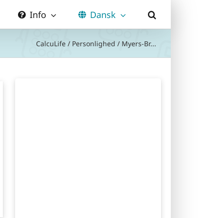
Info
Dansk
CalcuLife
/
Personlighed
/
Myers-Br...