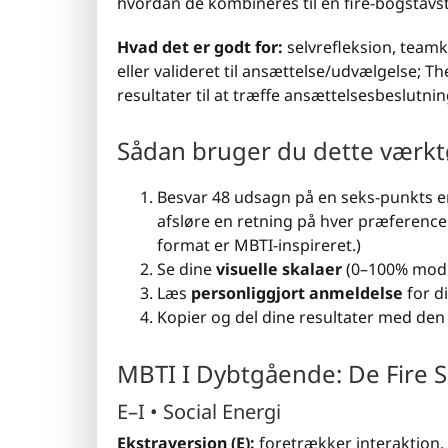
hvordan de kombineres til en fire-bogstavs
Hvad det er godt for:
selvrefleksion, team
eller valideret til ansættelse/udvælgelse; 
resultater til at træffe ansættelsesbeslutnin
Sådan bruger du dette værkt
Besvar 48 udsagn på en seks-punkts en
afsløre en retning på hver præferencep
format er MBTI-inspireret.)
Se dine
visuelle skalaer
(0–100% mod d
Læs
personliggjort anmeldelse
for d
Kopier og del dine resultater med de
MBTI I Dybtgående: De Fire S
E–I • Social Energi
Ekstraversion (E):
foretrækker interaktion,