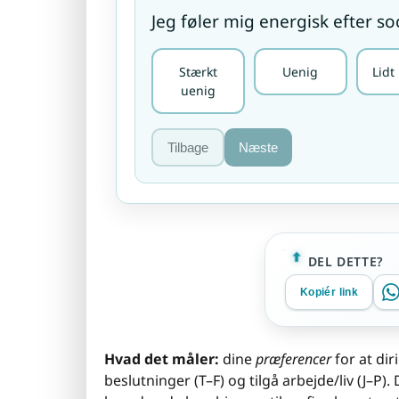
Jeg føler mig energisk efter 
Stærkt
Uenig
Lidt
uenig
Tilbage
Næste
DEL DETTE?
Kopiér link
Hvad det måler:
dine
præferencer
for at dir
beslutninger (T–F) og tilgå arbejde/liv (J–P).