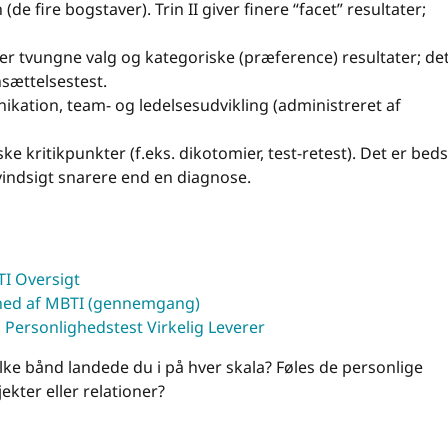
 (de fire bogstaver). Trin II giver finere “facet” resultater;
ger tvungne valg og kategoriske (præference) resultater; de
nsættelsestest.
kation, team- og ledelsesudvikling (administreret af
e kritikpunkter (f.eks. dikotomier, test-retest). Det er beds
indsigt snarere end en diagnose.
I Oversigt
ighed af MBTI (gennemgang)
Personlighedstest Virkelig Leverer
lke bånd landede du i på hver skala? Føles de personlige
jekter eller relationer?