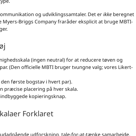
type.
kommunikation og udviklingssamtaler. Det er
ikke
beregnet
The Myers-Briggs Company fraråder eksplicit at bruge MBTI-
ger.
øj
ighedsskala (ingen neutral) for at reducere tøven og
ar. (Den officielle MBTI bruger tvungne valg; vores Likert-
en første bogstav i hvert par).
in præcise placering på hver skala.
n indbyggede kopieringsknap.
kalaer Forklaret
 udadgående udforskning, tale-for-at-tænke samarbejde.