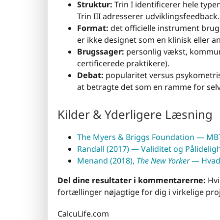
Struktur:
Trin I identificerer hele typen
Trin III adresserer udviklingsfeedback.
Format:
det officielle instrument bru
er ikke designet som en klinisk eller a
Brugssager:
personlig vækst, kommuni
certificerede praktikere).
Debat:
popularitet versus psykometrisk
at betragte det som en ramme for selv
Kilder & Yderligere Læsning
The Myers & Briggs Foundation — MBT
Randall (2017) — Validitet og Pålidel
Menand (2018),
The New Yorker
— Hvad 
Del dine resultater i kommentarerne:
Hvi
fortællinger nøjagtige for dig i virkelige pro
CalcuLife.com