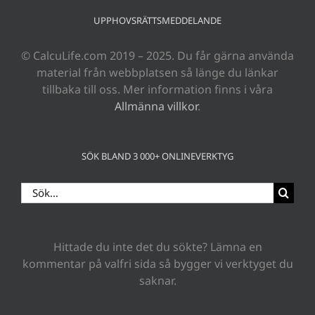
UPPHOVSRÄTTSMEDDELANDE
© CalcuLife.com 2019 – 2025. Du får gärna använda
material från webbplatsen så länge du länkar
tillbaka till oss. Mer information finns i våra
Allmänna villkor
.
SÖK BLAND 3 000+ ONLINEVERKTYG
Sök
efter:
Hittade du inte det du sökte? Lämna en
kommentar på valfri sida så bygger vi verktyget du
saknar.