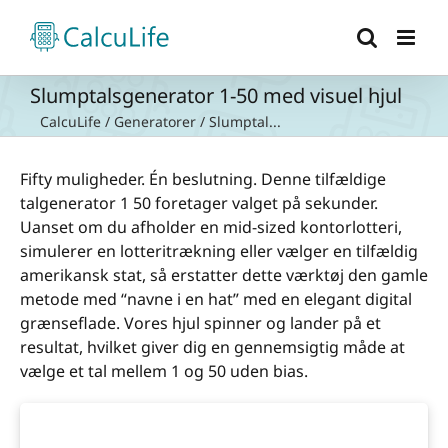
Skip
to
content
Slumptalsgenerator 1-50 med visuel hjul
CalcuLife
/
Generatorer
/
Slumptal...
Fifty muligheder. Én beslutning. Denne tilfældige
talgenerator 1 50 foretager valget på sekunder.
Uanset om du afholder en mid-sized kontorlotteri,
simulerer en lotteritrækning eller vælger en tilfældig
amerikansk stat, så erstatter dette værktøj den gamle
metode med “navne i en hat” med en elegant digital
grænseflade. Vores hjul spinner og lander på et
resultat, hvilket giver dig en gennemsigtig måde at
vælge et tal mellem 1 og 50 uden bias.