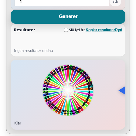
stk
Generer
Resultater
Slå lyd fra
Kopier resultater
Ryd
Ingen resultater endnu
Klar