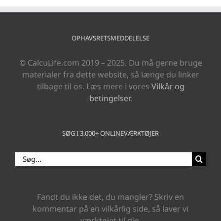
OPHAVSRETSMEDDELELSE
© CalcuLife.com 2019 – 2025. Du må gerne bruge
materialer fra dette website, så længe du linker
tilbage til os. Læs mere i vores
Vilkår og
betingelser
.
SØG I 3.000+ ONLINEVÆRKTØJER
Søg
efter:
Fandt du ikke det, du mangler? Skriv en
kommentar på en vilkårlig side, så laver vi
værktøjet til dig.