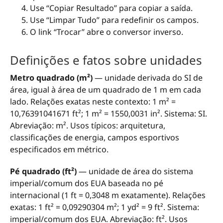
Use “Copiar Resultado” para copiar a saída.
Use “Limpar Tudo” para redefinir os campos.
O link “Trocar” abre o conversor inverso.
Definições e fatos sobre unidades
Metro quadrado (m²)
— unidade derivada do SI de
área, igual à área de um quadrado de 1 m em cada
lado. Relações exatas neste contexto: 1 m² =
10,76391041671 ft²; 1 m² = 1550,0031 in². Sistema: SI.
Abreviação: m². Usos típicos: arquitetura,
classificações de energia, campos esportivos
especificados em métrico.
Pé quadrado (ft²)
— unidade de área do sistema
imperial/comum dos EUA baseada no pé
internacional (1 ft = 0,3048 m exatamente). Relações
exatas: 1 ft² = 0,09290304 m²; 1 yd² = 9 ft². Sistema:
imperial/comum dos EUA. Abreviação: ft². Usos