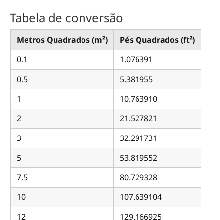
Tabela de conversão
Metros Quadrados (m²)
Pés Quadrados (ft²)
0.1
1.076391
0.5
5.381955
1
10.763910
2
21.527821
3
32.291731
5
53.819552
7.5
80.729328
10
107.639104
12
129.166925