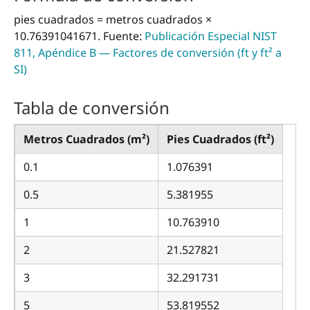
pies cuadrados = metros cuadrados ×
10.76391041671. Fuente:
Publicación Especial NIST
811, Apéndice B — Factores de conversión (ft y ft² a
SI)
Tabla de conversión
Metros Cuadrados (m²)
Pies Cuadrados (ft²)
0.1
1.076391
0.5
5.381955
1
10.763910
2
21.527821
3
32.291731
5
53.819552