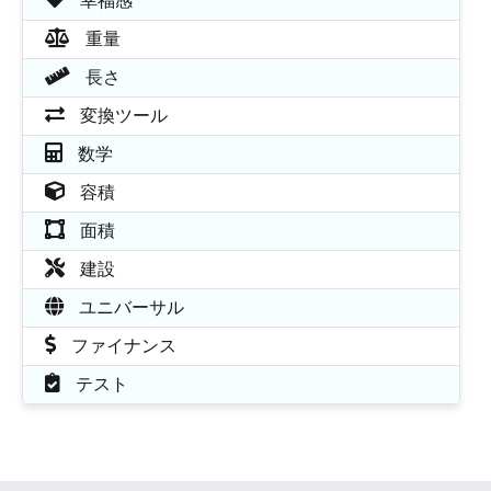
幸福感
重量
長さ
変換ツール
数学
容積
面積
建設
ユニバーサル
ファイナンス
テスト