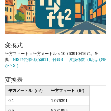
変換式
平方フィート = 平方メートル × 10.76391041671。出
典：
NIST特別出版物811、付録B — 変換係数（ftおよびft²
からSI）
変換表
平方メートル（m²）
平方フィート（ft²）
0.1
1.076391
0.5
5.381955