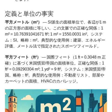
定義と単位の事実
平方メートル（m²）
— SI派生の面積単位で、各辺が1 m
の正方形の面積に等しい。この文脈での正確な関係：1
m² = 10.76391041671 ft²; 1 m² = 1550.0031 in²。システ
ム：SI。略称：m²。典型的な使用例：建築、エネルギー
評価、メートル法で指定されたスポーツフィールド。
平方フィート（ft²）
— 国際フィート（1 ft = 0.3048 m 正
確）に基づく米国慣習/帝国の面積単位。正確な関係：1
ft² = 0.09290304 m²; 1 yd² = 9 ft²。システム：米国慣習/帝
国。略称：ft²。典型的な使用例：不動産リスト、部屋や
カーペットの面積、HVACのカバレッジ。