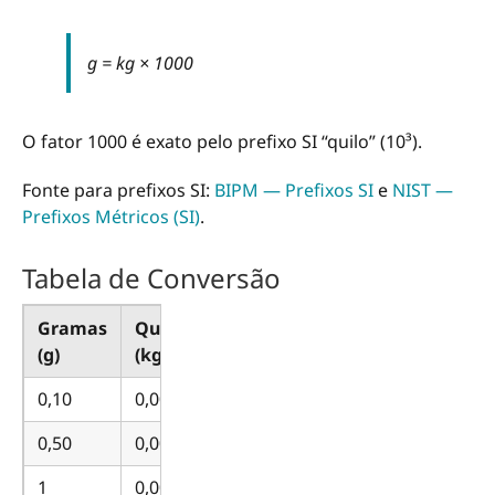
g = kg × 1000
O fator 1000 é exato pelo prefixo SI “quilo” (10³).
Fonte para prefixos SI:
BIPM — Prefixos SI
e
NIST —
Prefixos Métricos (SI)
.
Tabela de Conversão
Gramas
Quilogramas
(g)
(kg)
0,10
0,00010
0,50
0,00050
1
0,001