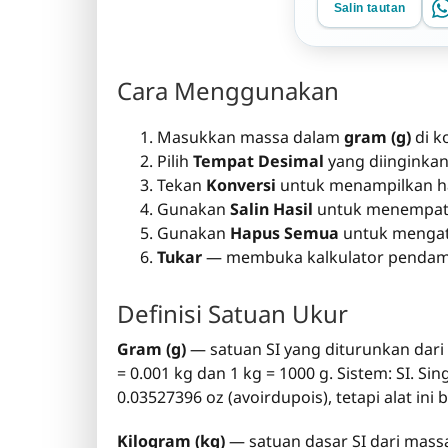
Salin tautan
Cara Menggunakan
Masukkan massa dalam
gram (g)
di k
Pilih
Tempat Desimal
yang diinginkan 
Tekan
Konversi
untuk menampilkan h
Gunakan
Salin Hasil
untuk menempatka
Gunakan
Hapus Semua
untuk mengatu
Tukar
— membuka kalkulator pendamp
Definisi Satuan Ukur
Gram (g)
— satuan SI yang diturunkan dari 
= 0.001 kg dan 1 kg = 1000 g. Sistem: SI. Sin
0.03527396 oz (avoirdupois), tetapi alat ini
Kilogram (kg)
— satuan dasar SI dari massa 