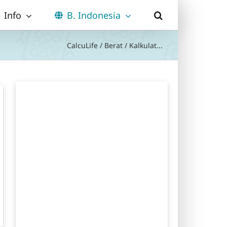
Info
B. Indonesia
CalcuLife
/
Berat
/
Kalkulat...