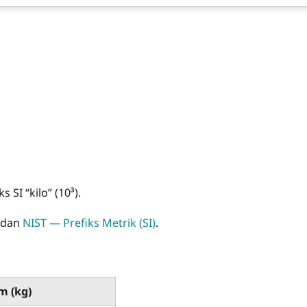
 SI “kilo” (10³).
dan
NIST — Prefiks Metrik (SI)
.
m (kg)