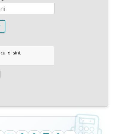
r
l di sini.