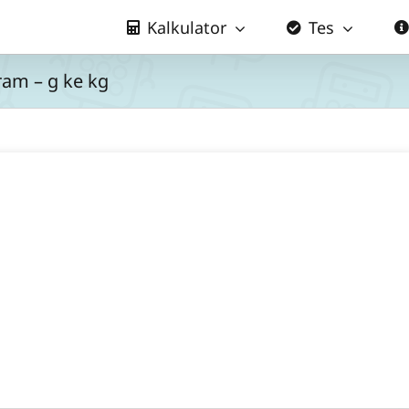
Kalkulator
Tes
ram – g ke kg