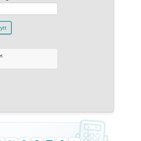
ytt
r.