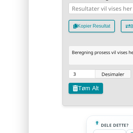
B
Kopier Resultat
Beregning prosess vil vises he
Desimaler
Tøm Alt
DELE DETTE?