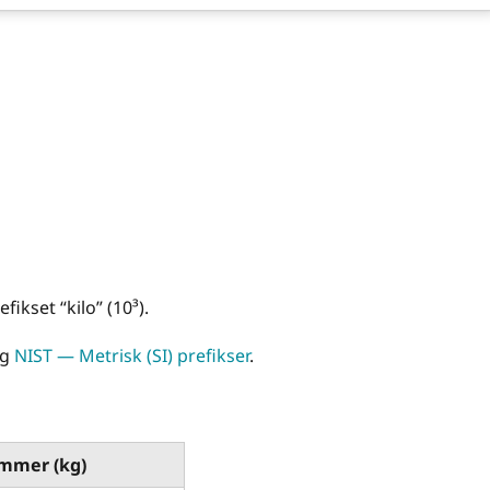
fikset “kilo” (10³).
g
NIST — Metrisk (SI) prefikser
.
mmer (kg)