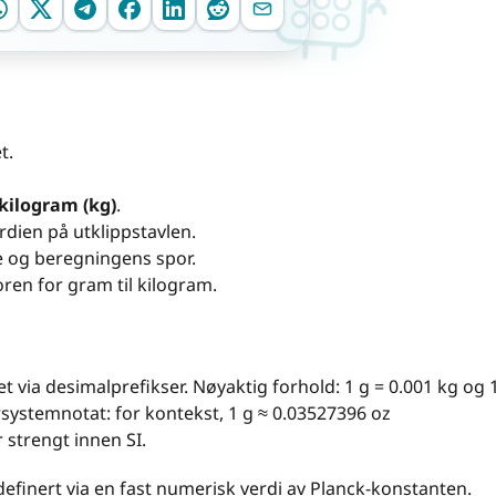
t.
kilogram (kg)
.
rdien på utklippstavlen.
ene og beregningens spor.
ren for gram til kilogram.
 via desimalprefikser. Nøyaktig forhold: 1 g = 0.001 kg og 
rrsystemnotat: for kontekst, 1 g ≈ 0.03527396 oz
 strengt innen SI.
finert via en fast numerisk verdi av Planck-konstanten.