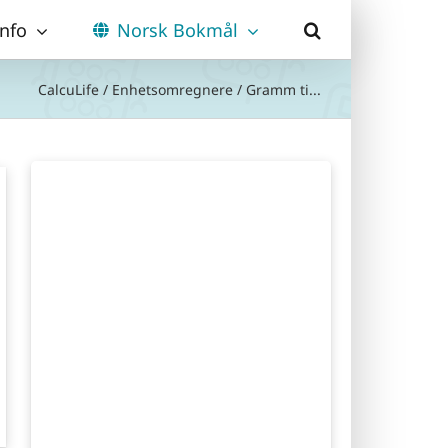
Info
Norsk Bokmål
CalcuLife
/
Enhetsomregnere
/
Gramm ti...