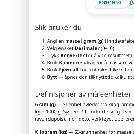
Kopier lenke
Slik bruker du
Angi en masse i
gram (g)
i inndatafelte
Velg ønsket
Desimaler
(0–10).
Trykk
Konverter
for å vise resultatet i
Bruk
Kopier resultat
for å plassere ve
Bruk
Fjern alt
for å tilbakestille felt
Bytt
— åpner den tilknyttede kalkulato
Definisjoner av måleenheter
Gram (g)
— SI-enhet avledet fra kilogrammet
kg = 1000 g. System: SI. Forkortelse: g. Tve
(avoirdupois), men dette verktøyet opererer
Kilogram (kg)
— SI-grunnenhet for masse de