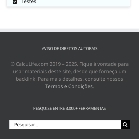
Testes
AVISO DE DIREITOS AUTORAIS
© CalcuLife.com 2019 – 2025. Fique à vontade para
usar materiais deste site, desde que forneça um
backlink. Para mais detalhes, consulte nossos
Termos e Condições
.
PESQUISE ENTRE 3.000+ FERRAMENTAS
Buscar
resultados
para: