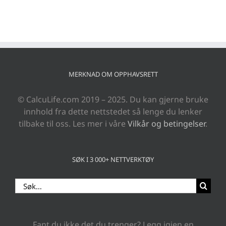
MERKNAD OM OPPHAVSRETT
© CalcuLife.com 2019 – 2025. Du kan gjerne bruke
innhold fra dette nettstedet så lenge du lenker
tilbake til oss. Les mer i våre
Vilkår og betingelser
.
SØK I 3 000+ NETTVERKTØY
Search
for:
Fant du ikke det du trenger? Legg igjen en