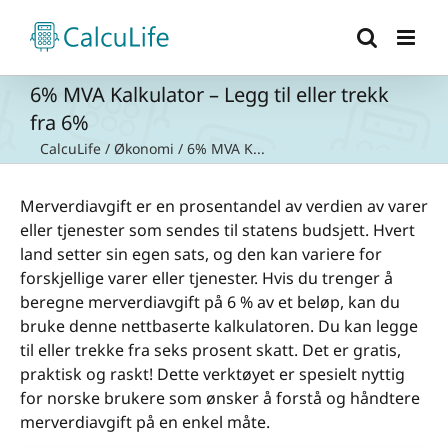
Skip
to
content
6% MVA Kalkulator – Legg til eller trekk
fra 6%
CalcuLife
/
Økonomi
/
6% MVA K...
Merverdiavgift er en prosentandel av verdien av varer
eller tjenester som sendes til statens budsjett. Hvert
land setter sin egen sats, og den kan variere for
forskjellige varer eller tjenester. Hvis du trenger å
beregne merverdiavgift på 6 % av et beløp, kan du
bruke denne nettbaserte kalkulatoren. Du kan legge
til eller trekke fra seks prosent skatt. Det er gratis,
praktisk og raskt! Dette verktøyet er spesielt nyttig
for norske brukere som ønsker å forstå og håndtere
merverdiavgift på en enkel måte.