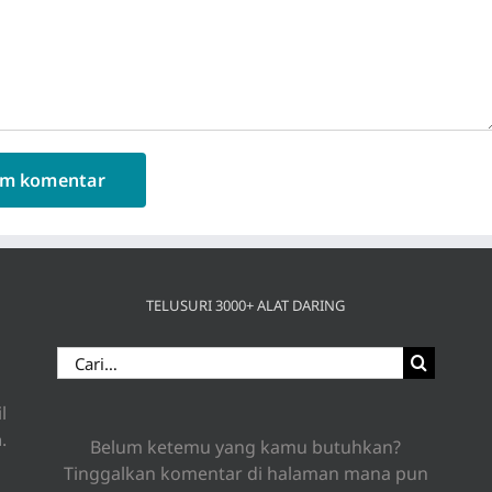
TELUSURI 3000+ ALAT DARING
Search
for:
l
n
.
Belum ketemu yang kamu butuhkan?
Tinggalkan komentar di halaman mana pun