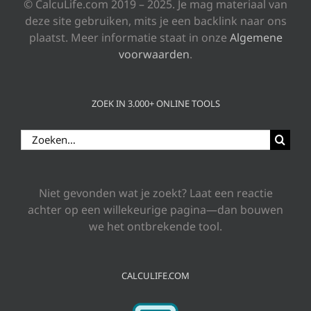
© CalcuLife.com 2019 – 2025. Je mag materiaal van
deze site gebruiken, mits je een backlink naar ons
plaatst. Meer informatie staat in onze
Algemene
voorwaarden
.
ZOEK IN 3.000+ ONLINE TOOLS
Zoeken
naar:
Niet gevonden wat je zoekt? Laat een reactie
achter op een willekeurige pagina—dan bouwen
we het ontbrekende tool.
CALCULIFE.COM