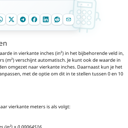
ken
arde in vierkante inches (in²) in het bijbehorende veld in,
s (m²) verschijnt automatisch. Je kunt ook de waarde in
den omgezet naar vierkante inches. Daarnaast kun je het
passen, met de optie om dit in te stellen tussen 0 en 10
ar vierkante meters is als volgt:
es (in²) × 0.00064516