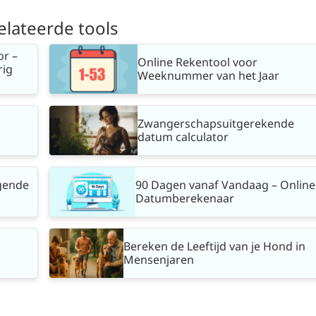
elateerde tools
or –
Online Rekentool voor
rig
Weeknummer van het Jaar
Zwangerschapsuitgerekende
datum calculator
lgende
90 Dagen vanaf Vandaag – Online
Datumberekenaar
Bereken de Leeftijd van je Hond in
Mensenjaren