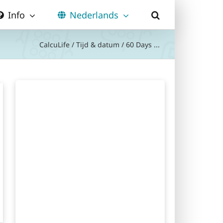
Info
Nederlands
CalcuLife
/
Tijd & datum
/
60 Days ...