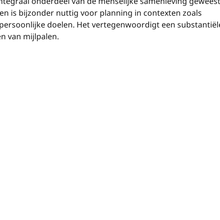
 integraal onderdeel van de menselijke samenleving geweest
n is bijzonder nuttig voor planning in contexten zoals
n persoonlijke doelen. Het vertegenwoordigt een substantiël
n van mijlpalen.