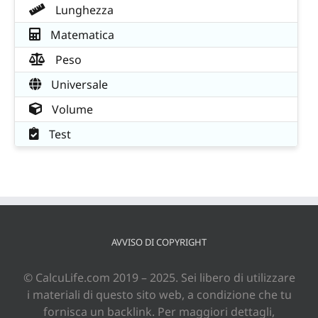
Lunghezza
Matematica
Peso
Universale
Volume
Test
AVVISO DI COPYRIGHT
© CalcuLife.com 2019 – 2025. Sei libero di utilizzare
i materiali di questo sito web, a condizione che tu
fornisca un backlink. Per maggiori dettagli,