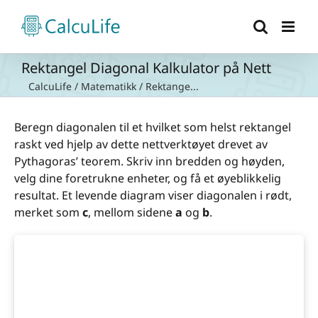
Skip
to
content
Rektangel Diagonal Kalkulator på Nett
CalcuLife
/
Matematikk
/
Rektange...
Beregn diagonalen til et hvilket som helst rektangel
raskt ved hjelp av dette nettverktøyet drevet av
Pythagoras’ teorem. Skriv inn bredden og høyden,
velg dine foretrukne enheter, og få et øyeblikkelig
resultat. Et levende diagram viser diagonalen i rødt,
merket som
c
, mellom sidene
a
og
b
.